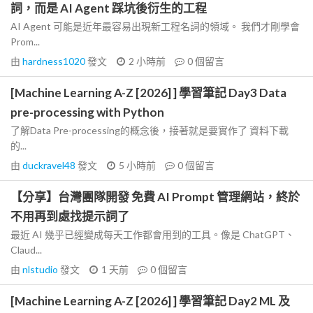
詞，而是 AI Agent 踩坑後衍生的工程
AI Agent 可能是近年最容易出現新工程名詞的領域。 我們才剛學會
Prom...
由
hardness1020
發文
2 小時前
0
個留言
[Machine Learning A-Z [2026] ] 學習筆記 Day3 Data
pre-processing with Python
了解Data Pre-processing的概念後，接著就是要實作了 資料下載
的...
由
duckravel48
發文
5 小時前
0
個留言
【分享】台灣團隊開發 免費 AI Prompt 管理網站，終於
不用再到處找提示詞了
最近 AI 幾乎已經變成每天工作都會用到的工具。像是 ChatGPT、
Claud...
由
nlstudio
發文
1 天前
0
個留言
[Machine Learning A-Z [2026] ] 學習筆記 Day2 ML 及