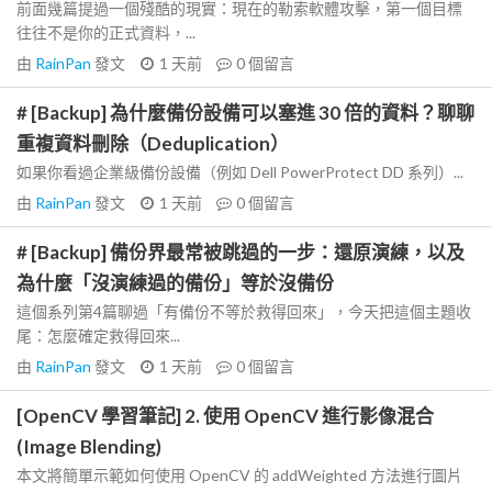
前面幾篇提過一個殘酷的現實：現在的勒索軟體攻擊，第一個目標
往往不是你的正式資料，...
由
RainPan
發文
1 天前
0
個留言
# [Backup] 為什麼備份設備可以塞進 30 倍的資料？聊聊
重複資料刪除（Deduplication）
如果你看過企業級備份設備（例如 Dell PowerProtect DD 系列）...
由
RainPan
發文
1 天前
0
個留言
# [Backup] 備份界最常被跳過的一步：還原演練，以及
為什麼「沒演練過的備份」等於沒備份
這個系列第4篇聊過「有備份不等於救得回來」，今天把這個主題收
尾：怎麼確定救得回來...
由
RainPan
發文
1 天前
0
個留言
[OpenCV 學習筆記] 2. 使用 OpenCV 進行影像混合
(Image Blending)
本文將簡單示範如何使用 OpenCV 的 addWeighted 方法進行圖片