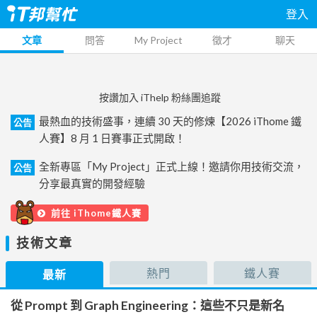
登入
文章
問答
My Project
徵才
聊天
按讚加入 iThelp 粉絲團追蹤
最熱血的技術盛事，連續 30 天的修煉【2026 iThome 鐵
公告
人賽】8 月 1 日賽事正式開啟！
全新專區「My Project」正式上線！邀請你用技術交流，
公告
分享最真實的開發經驗
前往 iThome鐵人賽
技術文章
熱門
鐵人賽
最新
從 Prompt 到 Graph Engineering：這些不只是新名