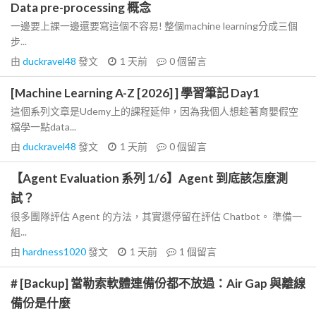
Data pre-processing 概念
一邊要上課一邊還要寫這個不容易! 整個machine learning分成三個
步...
由
duckravel48
發文
1 天前
0
個留言
[Machine Learning A-Z [2026] ] 學習筆記 Day1
這個系列文章是Udemy上的課程延伸，因為我個人想趁著育嬰假空
檔學一點data...
由
duckravel48
發文
1 天前
0
個留言
【Agent Evaluation 系列 1/6】Agent 到底該怎麼測
試？
很多團隊評估 Agent 的方法，其實還停留在評估 Chatbot。 準備一
組...
由
hardness1020
發文
1 天前
1
個留言
# [Backup] 當勒索軟體連備份都不放過：Air Gap 與離線
備份是什麼