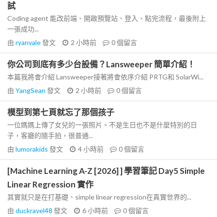
試
Coding agent 能改前端、開啟預覽站、登入、點完流程，最後附上
一張成功...
由
ryanvale
發文
2 小時前
0
個留言
你公司到底有多少台設備？Lansweeper 簡單介紹！
本篇我將會介紹 Lansweeper接著將會依序介紹 PRTG和 SolarWi...
由
YangSean
發文
2 小時前
0
個留言
模型到第七頁就忘了那個孩子
一位媽媽上傳了女兒的一張照片。不是生日也不是什麼特別的日
子，客廳的隨手拍，很普通...
由
lumorakids
發文
4 小時前
0
個留言
[Machine Learning A-Z [2026] ] 學習筆記 Day5 Simple
Linear Regression 實作
其實就只是在打基礎、simple linear regression在真實世界的...
由
duckravel48
發文
6 小時前
0
個留言