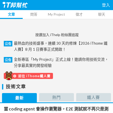
登入
文章
問答
My Project
徵才
聊天
按讚加入 iThelp 粉絲團追蹤
最熱血的技術盛事，連續 30 天的修煉【2026 iThome 鐵
公告
人賽】8 月 1 日賽事正式開啟！
全新專區「My Project」正式上線！邀請你用技術交流，
公告
分享最真實的開發經驗
前往 iThome鐵人賽
技術文章
熱門
鐵人賽
最新
當 coding agent 會操作瀏覽器，E2E 測試就不再只是測