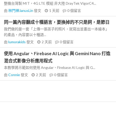
整機台灣製 MIT，4G LTE 模組 非大陸 DrayTek VigorC4...
由
林門神JanusLin
發文
1 天前
0
個留言
同一篇內容翻成十種語言，要換掉的不只是詞，是節日
我們做的是一套「上傳一張孩子的照片，就寫出並畫出一本繪本」
的產品，內容要以十種語...
由
lumorakids
發文
2 天前
0
個留言
使用 Angular、Firebase AI Logic 與 Gemini Nano 打造
混合式影像分析應用程式
本教學將示範如何使用 Angular、Firebase AI Logic 與 G...
由
Connie
發文
2 天前
0
個留言