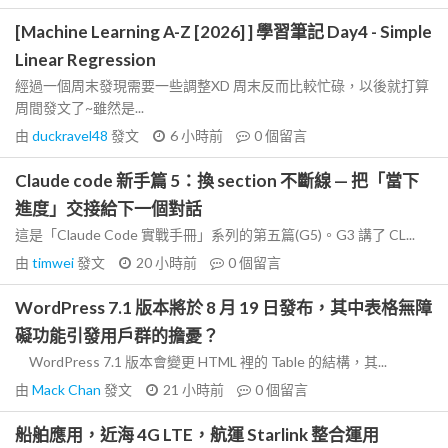
[Machine Learning A-Z [2026] ] 學習筆記 Day4 - Simple
Linear Regression
經過一個周末發現需要一些調整XD 周末反而比較忙碌，以後就打算
周間發文了~雖然是...
由
duckravel48
發文
6 小時前
0
個留言
Claude code 新手篇 5：換 section 不斷線 — 把「當下
進度」交接給下一個對話
這是「Claude Code 實戰手冊」系列的第五篇(G5)。G3 講了 CL...
由
timwei
發文
20 小時前
0
個留言
WordPress 7.1 版本將於 8 月 19 日發布，其中表格無障
礙功能引發用戶群的擔憂？
WordPress 7.1 版本會變更 HTML 裡的 Table 的結構，其...
由
Mack Chan
發文
21 小時前
0
個留言
船舶應用，近海 4G LTE，航運 Starlink 整合運用