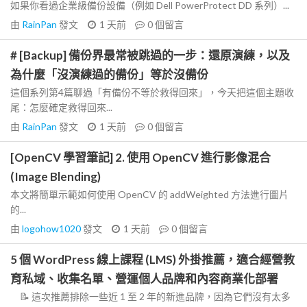
如果你看過企業級備份設備（例如 Dell PowerProtect DD 系列）...
由
RainPan
發文
1 天前
0
個留言
# [Backup] 備份界最常被跳過的一步：還原演練，以及
為什麼「沒演練過的備份」等於沒備份
這個系列第4篇聊過「有備份不等於救得回來」，今天把這個主題收
尾：怎麼確定救得回來...
由
RainPan
發文
1 天前
0
個留言
[OpenCV 學習筆記] 2. 使用 OpenCV 進行影像混合
(Image Blending)
本文將簡單示範如何使用 OpenCV 的 addWeighted 方法進行圖片
的...
由
logohow1020
發文
1 天前
0
個留言
5 個 WordPress 線上課程 (LMS) 外掛推薦，適合經營教
育私域、收集名單、營運個人品牌和內容商業化部署
📝 這次推薦排除一些近 1 至 2 年的新進品牌，因為它們沒有太多