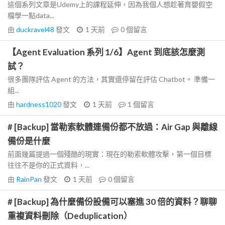
這個系列文章是Udemy上的課程延伸，因為我個人想趁著育嬰假空
檔學一點data...
由
duckravel48
發文
1 天前
0
個留言
【Agent Evaluation 系列 1/6】Agent 到底該怎麼測
試？
很多團隊評估 Agent 的方法，其實還停留在評估 Chatbot。 準備一
組...
由
hardness1020
發文
1 天前
1
個留言
# [Backup] 當勒索軟體連備份都不放過：Air Gap 與離線
備份是什麼
前面幾篇提過一個殘酷的現實：現在的勒索軟體攻擊，第一個目標
往往不是你的正式資料，...
由
RainPan
發文
1 天前
0
個留言
# [Backup] 為什麼備份設備可以塞進 30 倍的資料？聊聊
重複資料刪除（Deduplication）