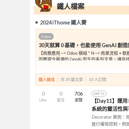
鐵人檔案
2024 iThome 鐵人賽
Odoo
30天就算 0 基礎，也能使用 GenAI 創
【商務應用 ~= Odoo 模組 * N ~= 商業流程 + 
因應現今最潮的 GenAI 而生的系列文章，讓非
具，完成大部分簡單的客製化模組應用。
使領域專家也能應用原有的知識素材，打造最
鐵人鍊成 ｜
共 30 篇文章 ｜
10
人訂閱
0
0
706
DAY 11
Like
留言
瀏覽
【Day11】運用 Pyt
系統的靈活性與
Decorator 案
進行權限控制。例如