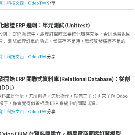
寬｜科技文西｜OdooTW
分享
驗證 ERP 邏輯：單元測試 (Unittest)
案例： ERP 系統中，處理訂單時需要確保庫存充足，否則應當返回
景： 測試處理訂單的函式，當庫存不足時，應該觸發庫存不足的
寬｜科技文西｜OdooTW
分享
始 ERP 關聯式資料庫 (Relational Database)：從創
DDL)
庫是什麼，怎麼創造，怎麼操作，就完工了 : ) 再來了解 Odoo
的樣子，你會覺得似曾相識 ERP 系統中的關聯式資...
寬｜科技文西｜OdooTW
分享
用 Odoo ORM 在資料庫建立，簡易電商顧客訂單模型