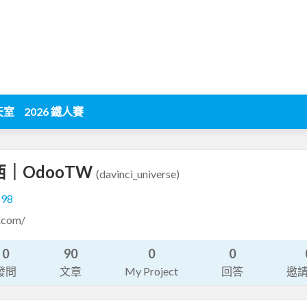
天室
2026 鐵人賽
｜OdooTW
(davinci_universe)
698
i.com/
0
90
0
0
發問
文章
My Project
回答
邀