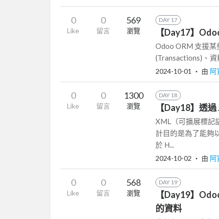
0
0
569
DAY 17
Like
留言
瀏覽
【Day17】Odo
Odoo ORM 支援某些
(Transactions)、資
2024-10-01
‧ 由
阿
0
0
1300
DAY 18
Like
留言
瀏覽
【Day18】透過 J
XML（可擴展標記
計目的是為了能夠
於 H...
2024-10-02
‧ 由
阿
0
0
568
DAY 19
Like
留言
瀏覽
【Day19】Odo
的資料