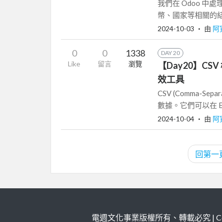
我們在 Odoo 中
幣、國家等相關的結構
2024-10-03
‧ 由
阿
0
0
1338
DAY 20
Like
留言
瀏覽
【Day20】CSV
效工具
CSV (Comma-S
數據。它們可以在 E
2024-10-04
‧ 由
阿
回第一
電週文化事業版權所有、轉載必究 | Copy