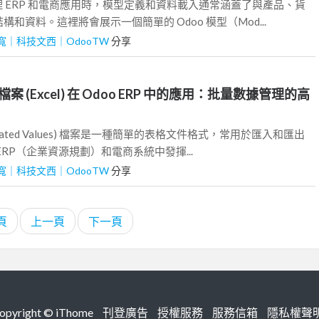
處理 ERP 和電商應用時，模型定義和資料載入通常涵蓋了與產品、貨
和資料。這裡將會展示一個簡單的 Odoo 模型（Mod...
寬｜科技文西｜OdooTW
分享
 檔案 (Excel) 在 Odoo ERP 中的應用：批量數據管理的高
eparated Values) 檔案是一種簡單的表格文件格式，常用於匯入和匯出
RP（企業資源規劃）和電商系統中發揮...
寬｜科技文西｜OdooTW
分享
頁
上一頁
下一頁
right ©
iThome
刊登廣告
授權服務
服務信箱
隱私權聲