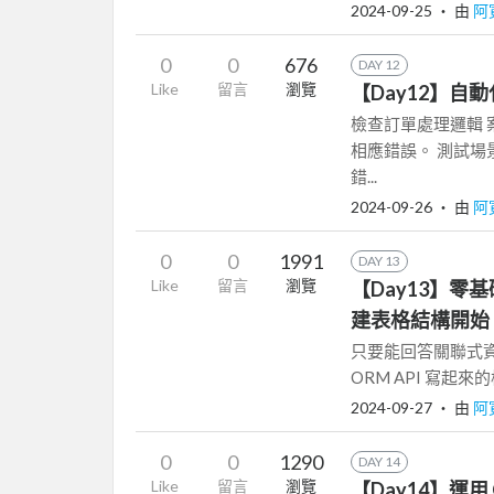
2024-09-25
‧ 由
阿
0
0
676
DAY 12
Like
留言
瀏覽
【Day12】自動化
檢查訂單處理邏輯 
相應錯誤。 測試場
錯...
2024-09-26
‧ 由
阿
0
0
1991
DAY 13
Like
留言
瀏覽
【Day13】零基礎開
建表格結構開始 (
只要能回答關聯式資料
ORM API 寫起來
2024-09-27
‧ 由
阿
0
0
1290
DAY 14
Like
留言
瀏覽
【Day14】運