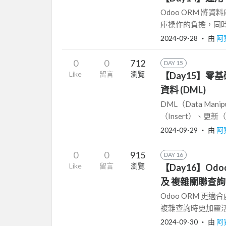
Odoo ORM 將資
庫操作的負擔，同時仍
2024-09-28
‧ 由
阿
0
0
712
DAY 15
Like
留言
瀏覽
【Day15】零基礎 
資料 (DML)
DML（Data Ma
（Insert）、更新（U
2024-09-29
‧ 由
阿
0
0
915
DAY 16
Like
留言
瀏覽
【Day16】Od
及 複雜關聯查詢 (J
Odoo ORM 更
複雜查詢時更加靈活。
2024-09-30
‧ 由
阿