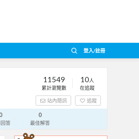
登入/註冊
11549
10
人
累計瀏覽數
在追蹤
站內簡訊
追蹤
0
0
請回答
最佳解答