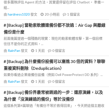
很多團隊評估 Agent 的方法，其實還停留在評估 Chatbot。 準備一
組...
由
hardness1020
發文
20 小時前
1
個留言
# [Backup] 當勒索軟體連備份都不放過：Air Gap 與離線
備份是什麼
前面幾篇提過一個殘酷的現實：現在的勒索軟體攻擊，第一個目標
往往不是你的正式資料，...
由
RainPan
發文
1 天前
0
個留言
# [Backup] 為什麼備份設備可以塞進 30 倍的資料？聊聊
重複資料刪除（Deduplication）
如果你看過企業級備份設備（例如 Dell PowerProtect DD 系列）...
由
RainPan
發文
1 天前
0
個留言
# [Backup] 備份界最常被跳過的一步：還原演練，以及
為什麼「沒演練過的備份」等於沒備份
這個系列第4篇聊過「有備份不等於救得回來」，今天把這個主題收