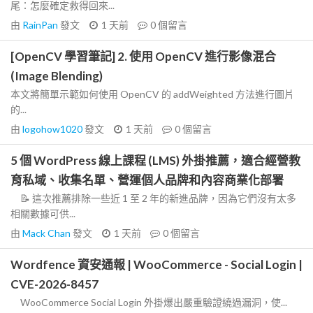
尾：怎麼確定救得回來...
由
RainPan
發文
1 天前
0
個留言
[OpenCV 學習筆記] 2. 使用 OpenCV 進行影像混合
(Image Blending)
本文將簡單示範如何使用 OpenCV 的 addWeighted 方法進行圖片
的...
由
logohow1020
發文
1 天前
0
個留言
5 個 WordPress 線上課程 (LMS) 外掛推薦，適合經營教
育私域、收集名單、營運個人品牌和內容商業化部署
📝 這次推薦排除一些近 1 至 2 年的新進品牌，因為它們沒有太多
相關數據可供...
由
Mack Chan
發文
1 天前
0
個留言
Wordfence 資安通報 | WooCommerce - Social Login |
CVE-2026-8457
WooCommerce Social Login 外掛爆出嚴重驗證繞過漏洞，使...