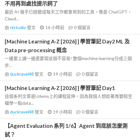
不用再到處找提示詞了
最近 AI 幾乎已經變成每天工作都會用到的工具。像是 ChatGPT、
Claud...
由
nlstudio
發文
16 小時前
0
個留言
[Machine Learning A-Z [2026] ] 學習筆記 Day2 ML 及
Data pre-processing 概念
一邊要上課一邊還要寫這個不容易! 整個machine learning分成三個
步...
由
duckravel48
發文
19 小時前
0
個留言
[Machine Learning A-Z [2026] ] 學習筆記 Day1
這個系列文章是Udemy上的課程延伸，因為我個人想趁著育嬰假空
檔學一點data...
由
duckravel48
發文
19 小時前
0
個留言
【Agent Evaluation 系列 1/6】Agent 到底該怎麼測
試？