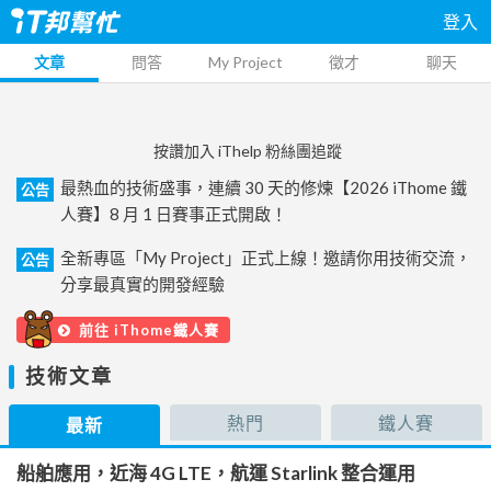
登入
文章
問答
My Project
徵才
聊天
按讚加入 iThelp 粉絲團追蹤
最熱血的技術盛事，連續 30 天的修煉【2026 iThome 鐵
公告
人賽】8 月 1 日賽事正式開啟！
全新專區「My Project」正式上線！邀請你用技術交流，
公告
分享最真實的開發經驗
前往 iThome鐵人賽
技術文章
熱門
鐵人賽
最新
船舶應用，近海 4G LTE，航運 Starlink 整合運用