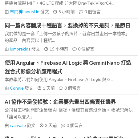
整機台灣製 MIT，4G LTE 模組 非大陸 DrayTek VigorC4...
由
林門神JanusLin
發文
5 小時前
0
個留言
同一篇內容翻成十種語言，要換掉的不只是詞，是節日
我們做的是一套「上傳一張孩子的照片，就寫出並畫出一本繪本」
的產品，內容要以十種語...
由
lumorakids
發文
15 小時前
0
個留言
使用 Angular、Firebase AI Logic 與 Gemini Nano 打造
混合式影像分析應用程式
本教學將示範如何使用 Angular、Firebase AI Logic 與 G...
由
Connie
發文
1 天前
0
個留言
AI 協作不是發帳號：企業要先畫出四條責任邊界
公司替工程師開好企業版 AI 帳號，治理其實還沒開始。 帳號只解決
「誰可以登入」...
由
ryanvale
發文
2 天前
0
個留言