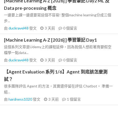
[Machine Learning A-Z [2026] ] 學習筆記 Day2 ML 及
Data pre-processing 概念
一邊要上課一邊還要寫這個不容易! 整個machine learning分成三個
步...
由
duckravel48
發文
3 天前
0
個留言
[Machine Learning A-Z [2026] ] 學習筆記 Day1
這個系列文章是Udemy上的課程延伸，因為我個人想趁著育嬰假空
檔學一點data...
由
duckravel48
發文
3 天前
0
個留言
【Agent Evaluation 系列 1/6】Agent 到底該怎麼測
試？
很多團隊評估 Agent 的方法，其實還停留在評估 Chatbot。 準備一
組...
由
hardness1020
發文
3 天前
1
個留言