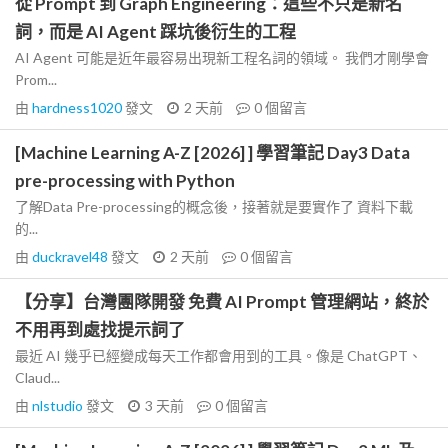
從 Prompt 到 Graph Engineering：這些不只是新名
詞，而是 AI Agent 踩坑後衍生的工程
AI Agent 可能是近年最容易出現新工程名詞的領域。 我們才剛學會
Prom...
由
hardness1020
發文
2 天前
0
個留言
[Machine Learning A-Z [2026] ] 學習筆記 Day3 Data
pre-processing with Python
了解Data Pre-processing的概念後，接著就是要實作了 資料下載
的...
由
duckravel48
發文
2 天前
0
個留言
【分享】台灣團隊開發 免費 AI Prompt 管理網站，終於
不用再到處找提示詞了
最近 AI 幾乎已經變成每天工作都會用到的工具。像是 ChatGPT、
Claud...
由
nlstudio
發文
3 天前
0
個留言