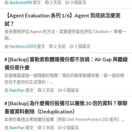
由
duckravel48
發文
2 天前
0
個留言
【Agent Evaluation 系列 1/6】Agent 到底該怎麼測
試？
很多團隊評估 Agent 的方法，其實還停留在評估 Chatbot。 準備一
組...
由
hardness1020
發文
2 天前
1
個留言
# [Backup] 當勒索軟體連備份都不放過：Air Gap 與離線
備份是什麼
前面幾篇提過一個殘酷的現實：現在的勒索軟體攻擊，第一個目標
往往不是你的正式資料，...
由
RainPan
發文
2 天前
0
個留言
# [Backup] 為什麼備份設備可以塞進 30 倍的資料？聊聊
重複資料刪除（Deduplication）
如果你看過企業級備份設備（例如 Dell PowerProtect DD 系列）...
由
RainPan
發文
2 天前
0
個留言