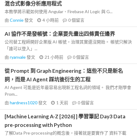
混合式影像分析應用程式
本教學將示範如何使用 Angular、Firebase AI Logic 與 G...
由
Connie
發文
4 小時前
0
個留言
AI 協作不是發帳號：企業要先畫出四條責任邊界
公司替工程師開好企業版 AI 帳號，治理其實還沒開始。 帳號只解決
「誰可以登入」...
由
ryanvale
發文
21 小時前
0
個留言
從 Prompt 到 Graph Engineering：這些不只是新名
詞，而是 AI Agent 踩坑後衍生的工程
AI Agent 可能是近年最容易出現新工程名詞的領域。 我們才剛學會
Prom...
由
hardness1020
發文
1 天前
0
個留言
[Machine Learning A-Z [2026] ] 學習筆記 Day3 Data
pre-processing with Python
了解Data Pre-processing的概念後，接著就是要實作了 資料下載