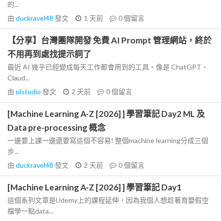
的...
由
duckravel48
發文
1 天前
0
個留言
【分享】台灣團隊開發 免費 AI Prompt 管理網站，終於
不用再到處找提示詞了
最近 AI 幾乎已經變成每天工作都會用到的工具。像是 ChatGPT、
Claud...
由
nlstudio
發文
2 天前
0
個留言
[Machine Learning A-Z [2026] ] 學習筆記 Day2 ML 及
Data pre-processing 概念
一邊要上課一邊還要寫這個不容易! 整個machine learning分成三個
步...
由
duckravel48
發文
2 天前
0
個留言
[Machine Learning A-Z [2026] ] 學習筆記 Day1
這個系列文章是Udemy上的課程延伸，因為我個人想趁著育嬰假空
檔學一點data...