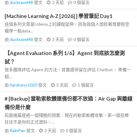
由
duckravel48
發文
3 天前
0
個留言
[Machine Learning A-Z [2026] ] 學習筆記 Day1
這個系列文章是Udemy上的課程延伸，因為我個人想趁著育嬰假空
檔學一點data...
由
duckravel48
發文
3 天前
0
個留言
【Agent Evaluation 系列 1/6】Agent 到底該怎麼測
試？
很多團隊評估 Agent 的方法，其實還停留在評估 Chatbot。 準備一
組...
由
hardness1020
發文
3 天前
1
個留言
# [Backup] 當勒索軟體連備份都不放過：Air Gap 與離線
備份是什麼
前面幾篇提過一個殘酷的現實：現在的勒索軟體攻擊，第一個目標
往往不是你的正式資料，...
由
RainPan
發文
3 天前
0
個留言