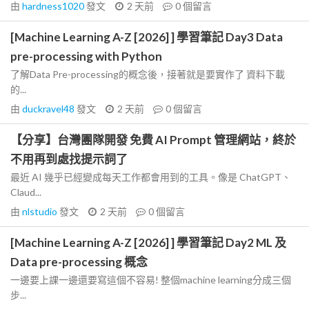
由
hardness1020
發文
2 天前
0
個留言
[Machine Learning A-Z [2026] ] 學習筆記 Day3 Data
pre-processing with Python
了解Data Pre-processing的概念後，接著就是要實作了 資料下載
的...
由
duckravel48
發文
2 天前
0
個留言
【分享】台灣團隊開發 免費 AI Prompt 管理網站，終於
不用再到處找提示詞了
最近 AI 幾乎已經變成每天工作都會用到的工具。像是 ChatGPT、
Claud...
由
nlstudio
發文
2 天前
0
個留言
[Machine Learning A-Z [2026] ] 學習筆記 Day2 ML 及
Data pre-processing 概念
一邊要上課一邊還要寫這個不容易! 整個machine learning分成三個
步...