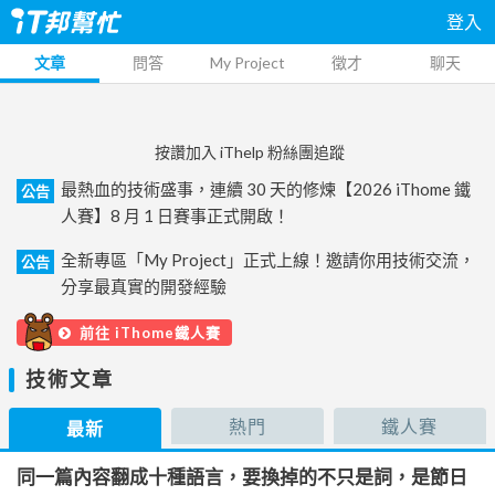
登入
文章
問答
My Project
徵才
聊天
按讚加入 iThelp 粉絲團追蹤
最熱血的技術盛事，連續 30 天的修煉【2026 iThome 鐵
公告
人賽】8 月 1 日賽事正式開啟！
全新專區「My Project」正式上線！邀請你用技術交流，
公告
分享最真實的開發經驗
前往 iThome鐵人賽
技術文章
熱門
鐵人賽
最新
同一篇內容翻成十種語言，要換掉的不只是詞，是節日