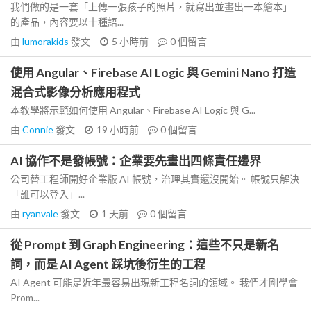
我們做的是一套「上傳一張孩子的照片，就寫出並畫出一本繪本」
的產品，內容要以十種語...
由
lumorakids
發文
5 小時前
0
個留言
使用 Angular、Firebase AI Logic 與 Gemini Nano 打造
混合式影像分析應用程式
本教學將示範如何使用 Angular、Firebase AI Logic 與 G...
由
Connie
發文
19 小時前
0
個留言
AI 協作不是發帳號：企業要先畫出四條責任邊界
公司替工程師開好企業版 AI 帳號，治理其實還沒開始。 帳號只解決
「誰可以登入」...
由
ryanvale
發文
1 天前
0
個留言
從 Prompt 到 Graph Engineering：這些不只是新名
詞，而是 AI Agent 踩坑後衍生的工程
AI Agent 可能是近年最容易出現新工程名詞的領域。 我們才剛學會
Prom...