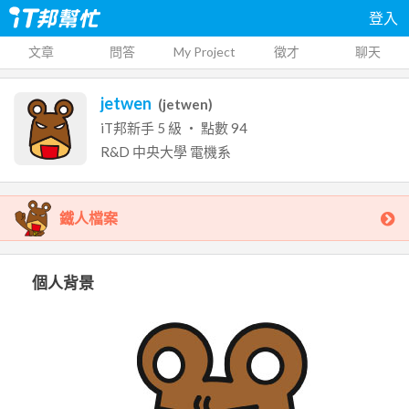
登入
文章
問答
My Project
徵才
聊天
jetwen
(
jetwen
)
iT邦新手
5
級 ‧ 點數
94
R&D
中央大學
電機系
鐵人檔案
個人背景