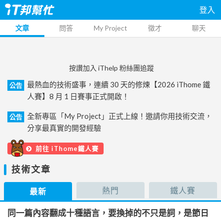
登入
文章
問答
My Project
徵才
聊天
按讚加入 iThelp 粉絲團追蹤
最熱血的技術盛事，連續 30 天的修煉【2026 iThome 鐵
公告
人賽】8 月 1 日賽事正式開啟！
全新專區「My Project」正式上線！邀請你用技術交流，
公告
分享最真實的開發經驗
前往 iThome鐵人賽
技術文章
熱門
鐵人賽
最新
同一篇內容翻成十種語言，要換掉的不只是詞，是節日