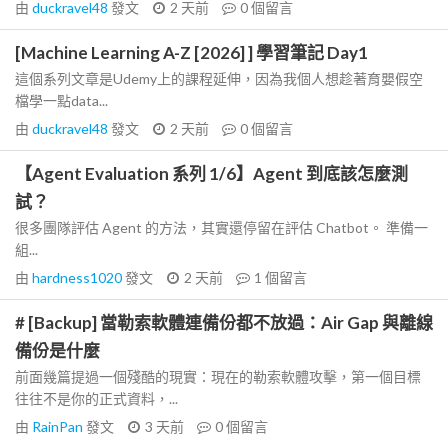
由
duckravel48
發文
2 天前
0
個留言
[Machine Learning A-Z [2026] ] 學習筆記 Day1
這個系列文章是Udemy上的課程延伸，因為我個人想趁著育嬰假空
檔學一點data...
由
duckravel48
發文
2 天前
0
個留言
【Agent Evaluation 系列 1/6】Agent 到底該怎麼測
試？
很多團隊評估 Agent 的方法，其實還停留在評估 Chatbot。 準備一
組...
由
hardness1020
發文
2 天前
1
個留言
# [Backup] 當勒索軟體連備份都不放過：Air Gap 與離線
備份是什麼
前面幾篇提過一個殘酷的現實：現在的勒索軟體攻擊，第一個目標
往往不是你的正式資料，...
由
RainPan
發文
3 天前
0
個留言