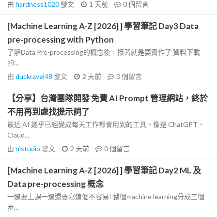
由
hardness1020
發文
1 天前
0
個留言
[Machine Learning A-Z [2026] ] 學習筆記 Day3 Data
pre-processing with Python
了解Data Pre-processing的概念後，接著就是要實作了 資料下載
的...
由
duckravel48
發文
2 天前
0
個留言
【分享】台灣團隊開發 免費 AI Prompt 管理網站，終於
不用再到處找提示詞了
最近 AI 幾乎已經變成每天工作都會用到的工具。像是 ChatGPT、
Claud...
由
nlstudio
發文
2 天前
0
個留言
[Machine Learning A-Z [2026] ] 學習筆記 Day2 ML 及
Data pre-processing 概念
一邊要上課一邊還要寫這個不容易! 整個machine learning分成三個
步...