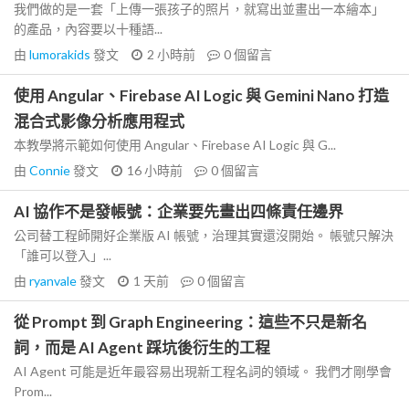
我們做的是一套「上傳一張孩子的照片，就寫出並畫出一本繪本」
的產品，內容要以十種語...
由
lumorakids
發文
2 小時前
0
個留言
使用 Angular、Firebase AI Logic 與 Gemini Nano 打造
混合式影像分析應用程式
本教學將示範如何使用 Angular、Firebase AI Logic 與 G...
由
Connie
發文
16 小時前
0
個留言
AI 協作不是發帳號：企業要先畫出四條責任邊界
公司替工程師開好企業版 AI 帳號，治理其實還沒開始。 帳號只解決
「誰可以登入」...
由
ryanvale
發文
1 天前
0
個留言
從 Prompt 到 Graph Engineering：這些不只是新名
詞，而是 AI Agent 踩坑後衍生的工程
AI Agent 可能是近年最容易出現新工程名詞的領域。 我們才剛學會
Prom...