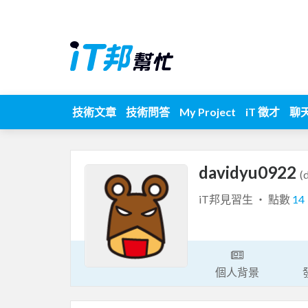
技術文章
技術問答
My Project
iT 徵才
聊
davidyu0922
(
iT邦見習生 ‧ 點數
14
個人背景