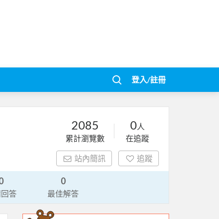
登入/註冊
2085
0
人
累計瀏覽數
在追蹤
站內簡訊
追蹤
0
0
請回答
最佳解答