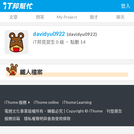
登入
文章
問答
My Project
徵才
聊天
davidyu0922
(
davidyu0922
)
iT邦見習生
0
級 ‧ 點數
14
鐵人檔案
iThome 服務
iThome online
iThome Learning
電週文化事業版權所有、轉載必究 | Copyright © iThome
刊登廣告
服務信箱
隱私權聲明與會員使用條款