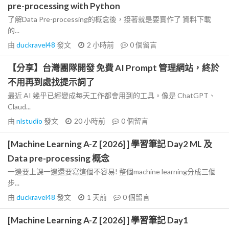
pre-processing with Python
了解Data Pre-processing的概念後，接著就是要實作了 資料下載
的...
由
duckravel48
發文
2 小時前
0
個留言
【分享】台灣團隊開發 免費 AI Prompt 管理網站，終於
不用再到處找提示詞了
最近 AI 幾乎已經變成每天工作都會用到的工具。像是 ChatGPT、
Claud...
由
nlstudio
發文
20 小時前
0
個留言
[Machine Learning A-Z [2026] ] 學習筆記 Day2 ML 及
Data pre-processing 概念
一邊要上課一邊還要寫這個不容易! 整個machine learning分成三個
步...
由
duckravel48
發文
1 天前
0
個留言
[Machine Learning A-Z [2026] ] 學習筆記 Day1