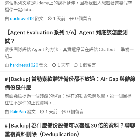
這個系列文章是Udemy上的課程延伸，因為我個人想趁著育嬰假空
檔學一點data...
由
duckravel48
發文
1 天前
0
個留言
【Agent Evaluation 系列 1/6】Agent 到底該怎麼測
試？
很多團隊評估 Agent 的方法，其實還停留在評估 Chatbot。 準備一
組...
由
hardness1020
發文
1 天前
1
個留言
# [Backup] 當勒索軟體連備份都不放過：Air Gap 與離線
備份是什麼
前面幾篇提過一個殘酷的現實：現在的勒索軟體攻擊，第一個目標
往往不是你的正式資料，...
由
RainPan
發文
1 天前
0
個留言
# [Backup] 為什麼備份設備可以塞進 30 倍的資料？聊聊
重複資料刪除（Deduplication）