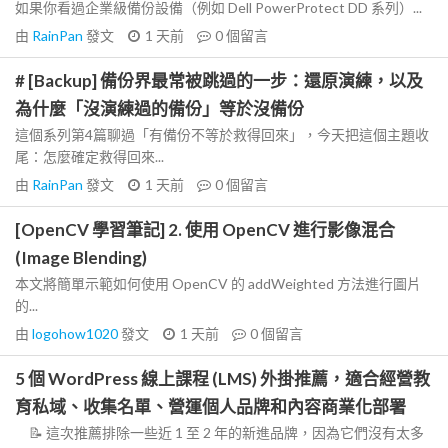
如果你看過企業級備份設備（例如 Dell PowerProtect DD 系列）...
由
RainPan
發文
1 天前
0
個留言
# [Backup] 備份界最常被跳過的一步：還原演練，以及
為什麼「沒演練過的備份」等於沒備份
這個系列第4篇聊過「有備份不等於救得回來」，今天把這個主題收
尾：怎麼確定救得回來...
由
RainPan
發文
1 天前
0
個留言
[OpenCV 學習筆記] 2. 使用 OpenCV 進行影像混合
(Image Blending)
本文將簡單示範如何使用 OpenCV 的 addWeighted 方法進行圖片
的...
由
logohow1020
發文
1 天前
0
個留言
5 個 WordPress 線上課程 (LMS) 外掛推薦，適合經營教
育私域、收集名單、營運個人品牌和內容商業化部署
📝 這次推薦排除一些近 1 至 2 年的新進品牌，因為它們沒有太多