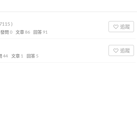
g7115
)
追蹤
發問
0
文章
86
回答
91
追蹤
問
44
文章
1
回答
5