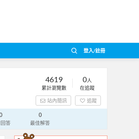
登入/註冊
4619
0
人
累計瀏覽數
在追蹤
站內簡訊
追蹤
0
0
請回答
最佳解答