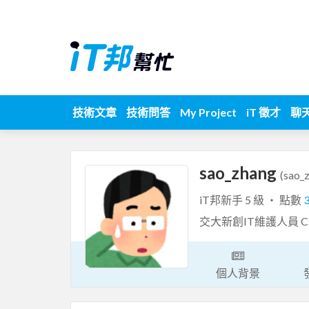
技術文章
技術問答
My Project
iT 徵才
聊
sao_zhang
(sao_
iT邦新手 5 級 ‧ 點數
交大新創IT維護人員 CHUT
個人背景