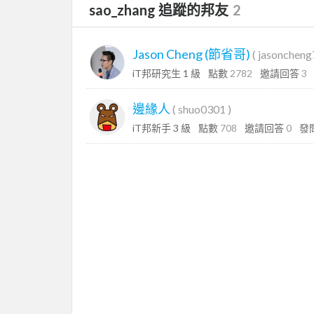
sao_zhang 追蹤的邦友
2
Jason Cheng (節省哥)
(
jasonchen
iT邦研究生 1 級
點數
2782
邀請回答
3
邊緣人
(
shuo0301
)
iT邦新手 3 級
點數
708
邀請回答
0
發