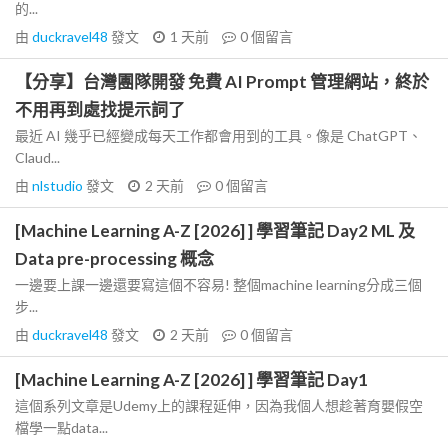
的...
由
duckravel48
發文
1 天前
0
個留言
【分享】台灣團隊開發 免費 AI Prompt 管理網站，終於
不用再到處找提示詞了
最近 AI 幾乎已經變成每天工作都會用到的工具。像是 ChatGPT、
Claud...
由
nlstudio
發文
2 天前
0
個留言
[Machine Learning A-Z [2026] ] 學習筆記 Day2 ML 及
Data pre-processing 概念
一邊要上課一邊還要寫這個不容易! 整個machine learning分成三個
步...
由
duckravel48
發文
2 天前
0
個留言
[Machine Learning A-Z [2026] ] 學習筆記 Day1
這個系列文章是Udemy上的課程延伸，因為我個人想趁著育嬰假空
檔學一點data...