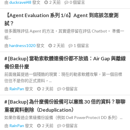
由
duckravel48
發文
2 天前
0
個留言
【Agent Evaluation 系列 1/6】Agent 到底該怎麼測
試？
很多團隊評估 Agent 的方法，其實還停留在評估 Chatbot。 準備一
組...
由
hardness1020
發文
2 天前
1
個留言
# [Backup] 當勒索軟體連備份都不放過：Air Gap 與離線
備份是什麼
前面幾篇提過一個殘酷的現實：現在的勒索軟體攻擊，第一個目標
往往不是你的正式資料，...
由
RainPan
發文
2 天前
0
個留言
# [Backup] 為什麼備份設備可以塞進 30 倍的資料？聊聊
重複資料刪除（Deduplication）
如果你看過企業級備份設備（例如 Dell PowerProtect DD 系列）...
由
RainPan
發文
2 天前
0
個留言