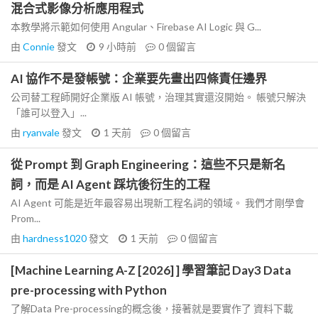
混合式影像分析應用程式
本教學將示範如何使用 Angular、Firebase AI Logic 與 G...
由
Connie
發文
9 小時前
0
個留言
AI 協作不是發帳號：企業要先畫出四條責任邊界
公司替工程師開好企業版 AI 帳號，治理其實還沒開始。 帳號只解決
「誰可以登入」...
由
ryanvale
發文
1 天前
0
個留言
從 Prompt 到 Graph Engineering：這些不只是新名
詞，而是 AI Agent 踩坑後衍生的工程
AI Agent 可能是近年最容易出現新工程名詞的領域。 我們才剛學會
Prom...
由
hardness1020
發文
1 天前
0
個留言
[Machine Learning A-Z [2026] ] 學習筆記 Day3 Data
pre-processing with Python
了解Data Pre-processing的概念後，接著就是要實作了 資料下載