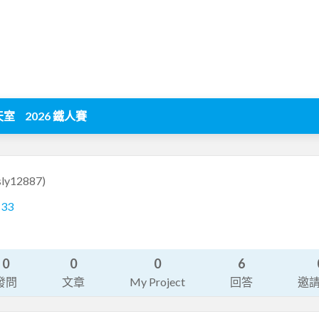
天室
2026 鐵人賽
sly12887)
133
0
0
0
6
發問
文章
My Project
回答
邀