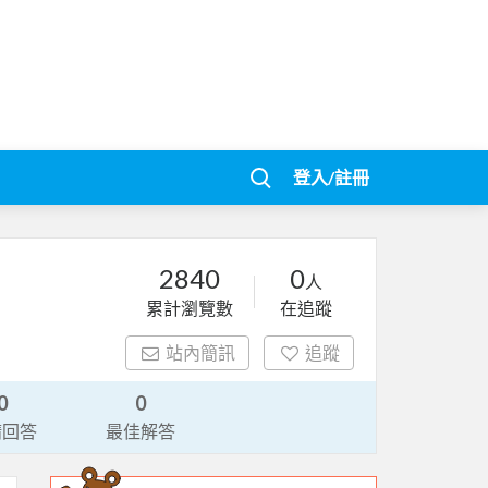
登入/註冊
2840
0
人
累計瀏覽數
在追蹤
站內簡訊
追蹤
0
0
請回答
最佳解答