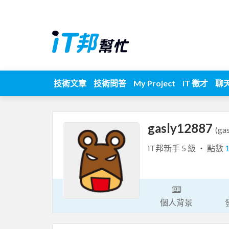
技術文章
技術問答
My Project
iT 徵才
聊
gasly12887
(ga
iT邦新手 5 級 ‧ 點數
個人背景