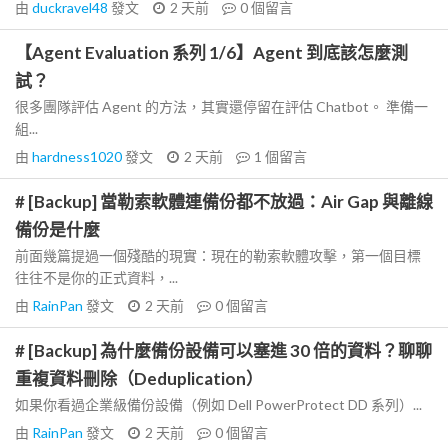
由
duckravel48
發文
2 天前
0
個留言
【Agent Evaluation 系列 1/6】Agent 到底該怎麼測
試？
很多團隊評估 Agent 的方法，其實還停留在評估 Chatbot。 準備一
組...
由
hardness1020
發文
2 天前
1
個留言
# [Backup] 當勒索軟體連備份都不放過：Air Gap 與離線
備份是什麼
前面幾篇提過一個殘酷的現實：現在的勒索軟體攻擊，第一個目標
往往不是你的正式資料，...
由
RainPan
發文
2 天前
0
個留言
# [Backup] 為什麼備份設備可以塞進 30 倍的資料？聊聊
重複資料刪除（Deduplication）
如果你看過企業級備份設備（例如 Dell PowerProtect DD 系列）...
由
RainPan
發文
2 天前
0
個留言