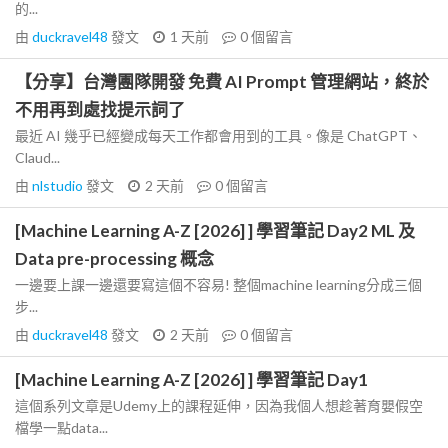
的...
由
duckravel48
發文
1 天前
0
個留言
【分享】台灣團隊開發 免費 AI Prompt 管理網站，終於
不用再到處找提示詞了
最近 AI 幾乎已經變成每天工作都會用到的工具。像是 ChatGPT、
Claud...
由
nlstudio
發文
2 天前
0
個留言
[Machine Learning A-Z [2026] ] 學習筆記 Day2 ML 及
Data pre-processing 概念
一邊要上課一邊還要寫這個不容易! 整個machine learning分成三個
步...
由
duckravel48
發文
2 天前
0
個留言
[Machine Learning A-Z [2026] ] 學習筆記 Day1
這個系列文章是Udemy上的課程延伸，因為我個人想趁著育嬰假空
檔學一點data...