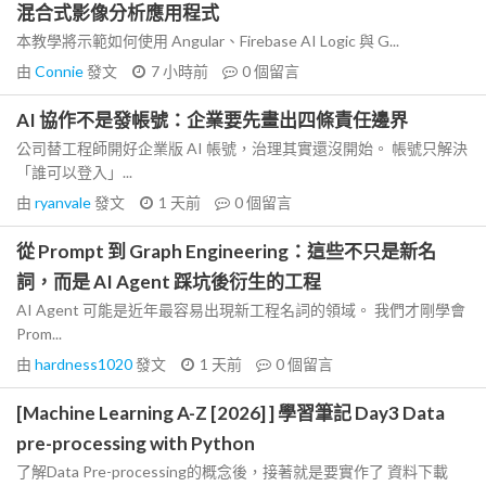
混合式影像分析應用程式
本教學將示範如何使用 Angular、Firebase AI Logic 與 G...
由
Connie
發文
7 小時前
0
個留言
AI 協作不是發帳號：企業要先畫出四條責任邊界
公司替工程師開好企業版 AI 帳號，治理其實還沒開始。 帳號只解決
「誰可以登入」...
由
ryanvale
發文
1 天前
0
個留言
從 Prompt 到 Graph Engineering：這些不只是新名
詞，而是 AI Agent 踩坑後衍生的工程
AI Agent 可能是近年最容易出現新工程名詞的領域。 我們才剛學會
Prom...
由
hardness1020
發文
1 天前
0
個留言
[Machine Learning A-Z [2026] ] 學習筆記 Day3 Data
pre-processing with Python
了解Data Pre-processing的概念後，接著就是要實作了 資料下載