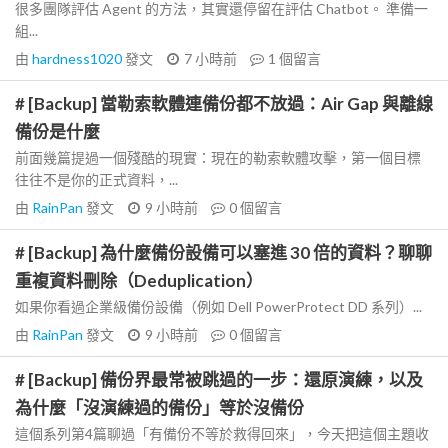
很多團隊評估 Agent 的方法，其實還停留在評估 Chatbot。 準備一
組...
由
hardness1020
發文
7 小時前
1
個留言
# [Backup] 當勒索軟體連備份都不放過：Air Gap 與離線
備份是什麼
前面幾篇提過一個殘酷的現實：現在的勒索軟體攻擊，第一個目標
往往不是你的正式資料，...
由
RainPan
發文
9 小時前
0
個留言
# [Backup] 為什麼備份設備可以塞進 30 倍的資料？聊聊
重複資料刪除（Deduplication）
如果你看過企業級備份設備（例如 Dell PowerProtect DD 系列）...
由
RainPan
發文
9 小時前
0
個留言
# [Backup] 備份界最常被跳過的一步：還原演練，以及
為什麼「沒演練過的備份」等於沒備份
這個系列第4篇聊過「有備份不等於救得回來」，今天把這個主題收