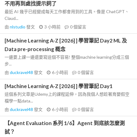
不用再到處找提示詞了
最近 AI 幾乎已經變成每天工作都會用到的工具。像是 ChatGPT、
Claud...
由
nlstudio
發文
3 小時前
0
個留言
[Machine Learning A-Z [2026] ] 學習筆記 Day2 ML 及
Data pre-processing 概念
一邊要上課一邊還要寫這個不容易! 整個machine learning分成三個
步...
由
duckravel48
發文
6 小時前
0
個留言
[Machine Learning A-Z [2026] ] 學習筆記 Day1
這個系列文章是Udemy上的課程延伸，因為我個人想趁著育嬰假空
檔學一點data...
由
duckravel48
發文
6 小時前
0
個留言
【Agent Evaluation 系列 1/6】Agent 到底該怎麼測
試？