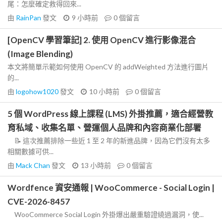
尾：怎麼確定救得回來...
由
RainPan
發文
9 小時前
0
個留言
[OpenCV 學習筆記] 2. 使用 OpenCV 進行影像混合
(Image Blending)
本文將簡單示範如何使用 OpenCV 的 addWeighted 方法進行圖片
的...
由
logohow1020
發文
10 小時前
0
個留言
5 個 WordPress 線上課程 (LMS) 外掛推薦，適合經營教
育私域、收集名單、營運個人品牌和內容商業化部署
📝 這次推薦排除一些近 1 至 2 年的新進品牌，因為它們沒有太多
相關數據可供...
由
Mack Chan
發文
13 小時前
0
個留言
Wordfence 資安通報 | WooCommerce - Social Login |
CVE-2026-8457
WooCommerce Social Login 外掛爆出嚴重驗證繞過漏洞，使...