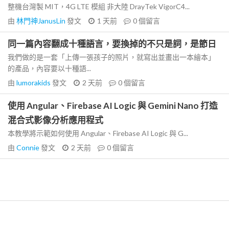
整機台灣製 MIT，4G LTE 模組 非大陸 DrayTek VigorC4...
由
林門神JanusLin
發文
1 天前
0
個留言
同一篇內容翻成十種語言，要換掉的不只是詞，是節日
我們做的是一套「上傳一張孩子的照片，就寫出並畫出一本繪本」
的產品，內容要以十種語...
由
lumorakids
發文
2 天前
0
個留言
使用 Angular、Firebase AI Logic 與 Gemini Nano 打造
混合式影像分析應用程式
本教學將示範如何使用 Angular、Firebase AI Logic 與 G...
由
Connie
發文
2 天前
0
個留言