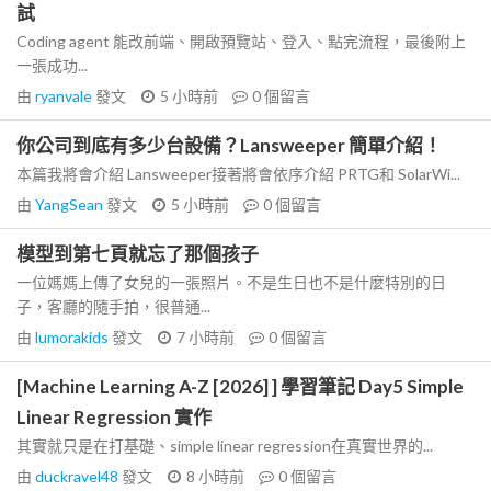
試
Coding agent 能改前端、開啟預覽站、登入、點完流程，最後附上
一張成功...
由
ryanvale
發文
5 小時前
0
個留言
你公司到底有多少台設備？Lansweeper 簡單介紹！
本篇我將會介紹 Lansweeper接著將會依序介紹 PRTG和 SolarWi...
由
YangSean
發文
5 小時前
0
個留言
模型到第七頁就忘了那個孩子
一位媽媽上傳了女兒的一張照片。不是生日也不是什麼特別的日
子，客廳的隨手拍，很普通...
由
lumorakids
發文
7 小時前
0
個留言
[Machine Learning A-Z [2026] ] 學習筆記 Day5 Simple
Linear Regression 實作
其實就只是在打基礎、simple linear regression在真實世界的...
由
duckravel48
發文
8 小時前
0
個留言