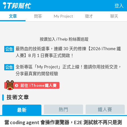
登入
文章
問答
My Project
徵才
聊天
按讚加入 iThelp 粉絲團追蹤
最熱血的技術盛事，連續 30 天的修煉【2026 iThome 鐵
公告
人賽】8 月 1 日賽事正式開啟！
全新專區「My Project」正式上線！邀請你用技術交流，
公告
分享最真實的開發經驗
前往 iThome鐵人賽
技術文章
熱門
鐵人賽
最新
當 coding agent 會操作瀏覽器，E2E 測試就不再只是測