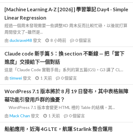
[Machine Learning A-Z [2026] ] 學習筆記 Day4 - Simple
Linear Regression
經過一個周末發現需要一些調整XD 周末反而比較忙碌，以後就打算
周間發文了~雖然是...
由
duckravel48
發文
8 小時前
0
個留言
Claude code 新手篇 5：換 section 不斷線 — 把「當下
進度」交接給下一個對話
這是「Claude Code 實戰手冊」系列的第五篇(G5)。G3 講了 CL...
由
timwei
發文
1 天前
0
個留言
WordPress 7.1 版本將於 8 月 19 日發布，其中表格無障
礙功能引發用戶群的擔憂？
WordPress 7.1 版本會變更 HTML 裡的 Table 的結構，其...
由
Mack Chan
發文
1 天前
0
個留言
船舶應用，近海 4G LTE，航運 Starlink 整合運用