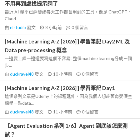
不用再到處找提示詞了
最近 AI 幾乎已經變成每天工作都會用到的工具。像是 ChatGPT、
Claud...
由
nlstudio
發文
8 小時前
0
個留言
[Machine Learning A-Z [2026] ] 學習筆記 Day2 ML 及
Data pre-processing 概念
一邊要上課一邊還要寫這個不容易! 整個machine learning分成三個
步...
由
duckravel48
發文
10 小時前
0
個留言
[Machine Learning A-Z [2026] ] 學習筆記 Day1
這個系列文章是Udemy上的課程延伸，因為我個人想趁著育嬰假空
檔學一點data...
由
duckravel48
發文
11 小時前
0
個留言
【Agent Evaluation 系列 1/6】Agent 到底該怎麼測
試？