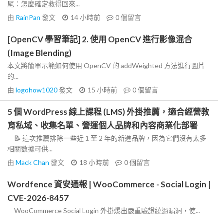
尾：怎麼確定救得回來...
由
RainPan
發文
14 小時前
0
個留言
[OpenCV 學習筆記] 2. 使用 OpenCV 進行影像混合
(Image Blending)
本文將簡單示範如何使用 OpenCV 的 addWeighted 方法進行圖片
的...
由
logohow1020
發文
15 小時前
0
個留言
5 個 WordPress 線上課程 (LMS) 外掛推薦，適合經營教
育私域、收集名單、營運個人品牌和內容商業化部署
📝 這次推薦排除一些近 1 至 2 年的新進品牌，因為它們沒有太多
相關數據可供...
由
Mack Chan
發文
18 小時前
0
個留言
Wordfence 資安通報 | WooCommerce - Social Login |
CVE-2026-8457
WooCommerce Social Login 外掛爆出嚴重驗證繞過漏洞，使...