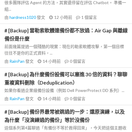
很多團隊評估 Agent 的方法，其實還停留在評估 Chatbot。 準備一
組...
由
hardness1020
發文
12 小時前
1
個留言
# [Backup] 當勒索軟體連備份都不放過：Air Gap 與離線
備份是什麼
前面幾篇提過一個殘酷的現實：現在的勒索軟體攻擊，第一個目標
往往不是你的正式資料，...
由
RainPan
發文
14 小時前
0
個留言
# [Backup] 為什麼備份設備可以塞進 30 倍的資料？聊聊
重複資料刪除（Deduplication）
如果你看過企業級備份設備（例如 Dell PowerProtect DD 系列）...
由
RainPan
發文
14 小時前
0
個留言
# [Backup] 備份界最常被跳過的一步：還原演練，以及
為什麼「沒演練過的備份」等於沒備份
這個系列第4篇聊過「有備份不等於救得回來」，今天把這個主題收