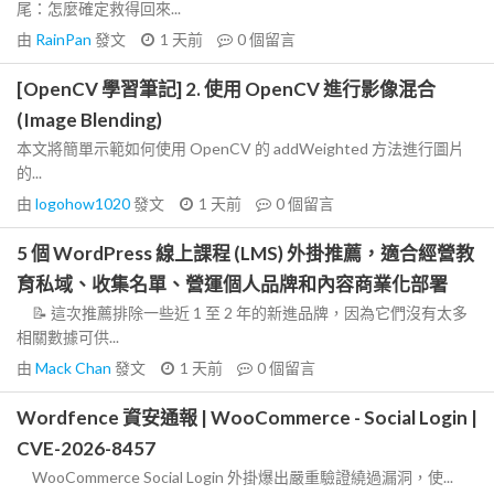
尾：怎麼確定救得回來...
由
RainPan
發文
1 天前
0
個留言
[OpenCV 學習筆記] 2. 使用 OpenCV 進行影像混合
(Image Blending)
本文將簡單示範如何使用 OpenCV 的 addWeighted 方法進行圖片
的...
由
logohow1020
發文
1 天前
0
個留言
5 個 WordPress 線上課程 (LMS) 外掛推薦，適合經營教
育私域、收集名單、營運個人品牌和內容商業化部署
📝 這次推薦排除一些近 1 至 2 年的新進品牌，因為它們沒有太多
相關數據可供...
由
Mack Chan
發文
1 天前
0
個留言
Wordfence 資安通報 | WooCommerce - Social Login |
CVE-2026-8457
WooCommerce Social Login 外掛爆出嚴重驗證繞過漏洞，使...