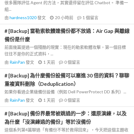
很多團隊評估 Agent 的方法，其實還停留在評估 Chatbot。 準備一
組...
由
hardness1020
發文
20 小時前
1
個留言
# [Backup] 當勒索軟體連備份都不放過：Air Gap 與離線
備份是什麼
前面幾篇提過一個殘酷的現實：現在的勒索軟體攻擊，第一個目標
往往不是你的正式資料，...
由
RainPan
發文
1 天前
0
個留言
# [Backup] 為什麼備份設備可以塞進 30 倍的資料？聊聊
重複資料刪除（Deduplication）
如果你看過企業級備份設備（例如 Dell PowerProtect DD 系列）...
由
RainPan
發文
1 天前
0
個留言
# [Backup] 備份界最常被跳過的一步：還原演練，以及
為什麼「沒演練過的備份」等於沒備份
這個系列第4篇聊過「有備份不等於救得回來」，今天把這個主題收