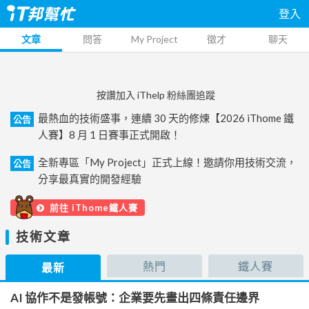
登入
文章
問答
My Project
徵才
聊天
按讚加入 iThelp 粉絲團追蹤
最熱血的技術盛事，連續 30 天的修煉【2026 iThome 鐵
公告
人賽】8 月 1 日賽事正式開啟！
全新專區「My Project」正式上線！邀請你用技術交流，
公告
分享最真實的開發經驗
前往 iThome鐵人賽
技術文章
熱門
鐵人賽
最新
AI 協作不是發帳號：企業要先畫出四條責任邊界