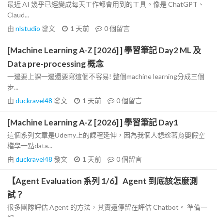
最近 AI 幾乎已經變成每天工作都會用到的工具。像是 ChatGPT、
Claud...
由
nlstudio
發文
1 天前
0
個留言
[Machine Learning A-Z [2026] ] 學習筆記 Day2 ML 及
Data pre-processing 概念
一邊要上課一邊還要寫這個不容易! 整個machine learning分成三個
步...
由
duckravel48
發文
1 天前
0
個留言
[Machine Learning A-Z [2026] ] 學習筆記 Day1
這個系列文章是Udemy上的課程延伸，因為我個人想趁著育嬰假空
檔學一點data...
由
duckravel48
發文
1 天前
0
個留言
【Agent Evaluation 系列 1/6】Agent 到底該怎麼測
試？
很多團隊評估 Agent 的方法，其實還停留在評估 Chatbot。 準備一