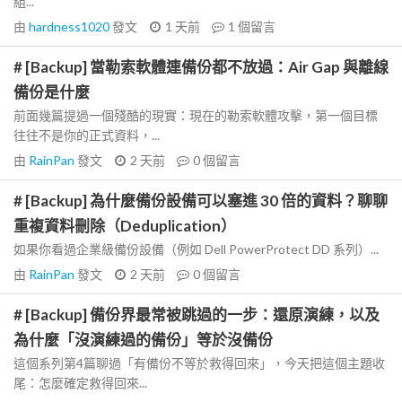
組...
由
hardness1020
發文
1 天前
1
個留言
# [Backup] 當勒索軟體連備份都不放過：Air Gap 與離線
備份是什麼
前面幾篇提過一個殘酷的現實：現在的勒索軟體攻擊，第一個目標
往往不是你的正式資料，...
由
RainPan
發文
2 天前
0
個留言
# [Backup] 為什麼備份設備可以塞進 30 倍的資料？聊聊
重複資料刪除（Deduplication）
如果你看過企業級備份設備（例如 Dell PowerProtect DD 系列）...
由
RainPan
發文
2 天前
0
個留言
# [Backup] 備份界最常被跳過的一步：還原演練，以及
為什麼「沒演練過的備份」等於沒備份
這個系列第4篇聊過「有備份不等於救得回來」，今天把這個主題收
尾：怎麼確定救得回來...