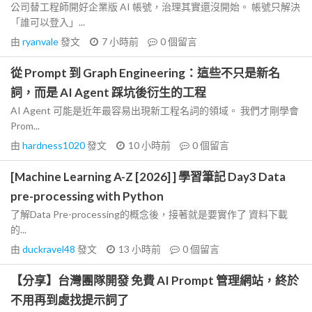
公司替工程師開好企業版 AI 帳號，治理其實還沒開始。 帳號只解決
「誰可以登入」...
由
ryanvale
發文
7 小時前
0
個留言
從 Prompt 到 Graph Engineering：這些不只是新名
詞，而是 AI Agent 踩坑後衍生的工程
AI Agent 可能是近年最容易出現新工程名詞的領域。 我們才剛學會
Prom...
由
hardness1020
發文
10 小時前
0
個留言
[Machine Learning A-Z [2026] ] 學習筆記 Day3 Data
pre-processing with Python
了解Data Pre-processing的概念後，接著就是要實作了 資料下載
的...
由
duckravel48
發文
13 小時前
0
個留言
【分享】台灣團隊開發 免費 AI Prompt 管理網站，終於
不用再到處找提示詞了