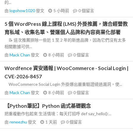
的...
由
logohow1020
發文
5 小時前
0
個留言
5 個 WordPress 線上課程 (LMS) 外掛推薦，適合經營教
育私域、收集名單、營運個人品牌和內容商業化部署
📝 這次推薦排除一些近 1 至 2 年的新進品牌，因為它們沒有太多
相關數據可供...
由
Mack Chan
發文
8 小時前
0
個留言
Wordfence 資安通報 | WooCommerce - Social Login |
CVE-2026-8457
WooCommerce Social Login 外掛爆出嚴重驗證繞過漏洞，使...
由
Mack Chan
發文
8 小時前
0
個留言
【Python筆記】Python 函式基礎觀念
把重複動作包起來 生活情境：每天打招呼 def say_hello():...
由
reneezhu
發文
1 天前
0
個留言