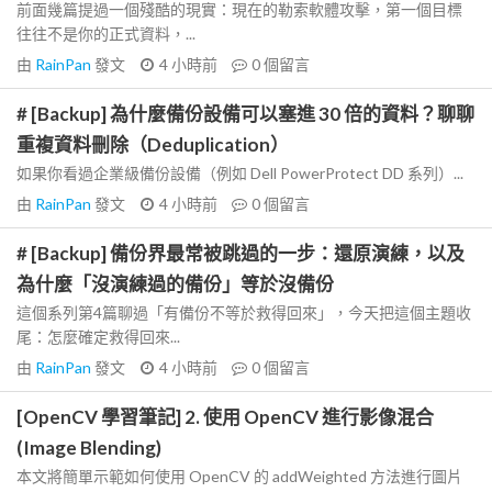
前面幾篇提過一個殘酷的現實：現在的勒索軟體攻擊，第一個目標
往往不是你的正式資料，...
由
RainPan
發文
4 小時前
0
個留言
# [Backup] 為什麼備份設備可以塞進 30 倍的資料？聊聊
重複資料刪除（Deduplication）
如果你看過企業級備份設備（例如 Dell PowerProtect DD 系列）...
由
RainPan
發文
4 小時前
0
個留言
# [Backup] 備份界最常被跳過的一步：還原演練，以及
為什麼「沒演練過的備份」等於沒備份
這個系列第4篇聊過「有備份不等於救得回來」，今天把這個主題收
尾：怎麼確定救得回來...
由
RainPan
發文
4 小時前
0
個留言
[OpenCV 學習筆記] 2. 使用 OpenCV 進行影像混合
(Image Blending)
本文將簡單示範如何使用 OpenCV 的 addWeighted 方法進行圖片