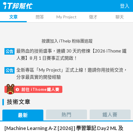
登入
文章
問答
My Project
徵才
聊天
按讚加入 iThelp 粉絲團追蹤
最熱血的技術盛事，連續 30 天的修煉【2026 iThome 鐵
公告
人賽】8 月 1 日賽事正式開啟！
全新專區「My Project」正式上線！邀請你用技術交流，
公告
分享最真實的開發經驗
前往 iThome鐵人賽
技術文章
熱門
鐵人賽
最新
[Machine Learning A-Z [2026] ] 學習筆記 Day2 ML 及