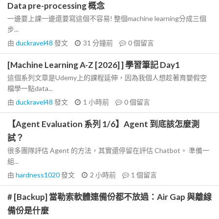
Data pre-processing 概念
一邊要上課一邊還要寫這個不容易! 整個machine learning分成三個
步...
由
duckravel48
發文
31 分鐘前
0
個留言
[Machine Learning A-Z [2026] ] 學習筆記 Day1
這個系列文章是Udemy上的課程延伸，因為我個人想趁著育嬰假空
檔學一點data...
由
duckravel48
發文
1 小時前
0
個留言
【Agent Evaluation 系列 1/6】Agent 到底該怎麼測
試？
很多團隊評估 Agent 的方法，其實還停留在評估 Chatbot。 準備一
組...
由
hardness1020
發文
2 小時前
1
個留言
# [Backup] 當勒索軟體連備份都不放過：Air Gap 與離線
備份是什麼