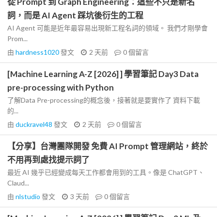
從 Prompt 到 Graph Engineering：這些不只是新名
詞，而是 AI Agent 踩坑後衍生的工程
AI Agent 可能是近年最容易出現新工程名詞的領域。 我們才剛學會
Prom...
由
hardness1020
發文
2 天前
0
個留言
[Machine Learning A-Z [2026] ] 學習筆記 Day3 Data
pre-processing with Python
了解Data Pre-processing的概念後，接著就是要實作了 資料下載
的...
由
duckravel48
發文
2 天前
0
個留言
【分享】台灣團隊開發 免費 AI Prompt 管理網站，終於
不用再到處找提示詞了
最近 AI 幾乎已經變成每天工作都會用到的工具。像是 ChatGPT、
Claud...
由
nlstudio
發文
3 天前
0
個留言