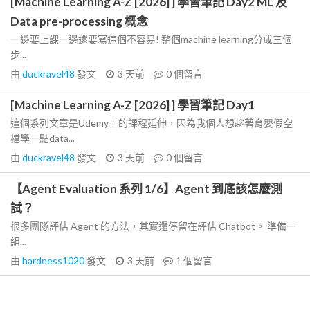
[Machine Learning A-Z [2026] ] 學習筆記 Day2 ML 及
Data pre-processing 概念
一邊要上課一邊還要寫這個不容易! 整個machine learning分成三個
步...
由
duckravel48
發文
3 天前
0
個留言
[Machine Learning A-Z [2026] ] 學習筆記 Day1
這個系列文章是Udemy上的課程延伸，因為我個人想趁著育嬰假空
檔學一點data...
由
duckravel48
發文
3 天前
0
個留言
【Agent Evaluation 系列 1/6】Agent 到底該怎麼測
試？
很多團隊評估 Agent 的方法，其實還停留在評估 Chatbot。 準備一
組...
由
hardness1020
發文
3 天前
1
個留言