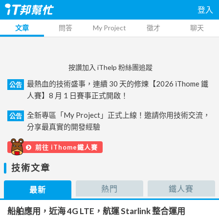
登入
文章
問答
My Project
徵才
聊天
按讚加入 iThelp 粉絲團追蹤
最熱血的技術盛事，連續 30 天的修煉【2026 iThome 鐵
公告
人賽】8 月 1 日賽事正式開啟！
全新專區「My Project」正式上線！邀請你用技術交流，
公告
分享最真實的開發經驗
前往 iThome鐵人賽
技術文章
熱門
鐵人賽
最新
船舶應用，近海 4G LTE，航運 Starlink 整合運用