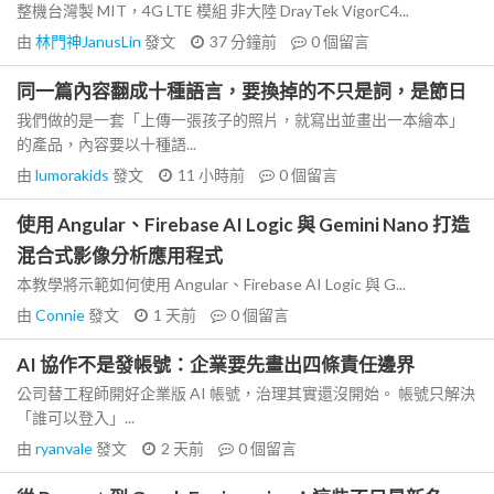
整機台灣製 MIT，4G LTE 模組 非大陸 DrayTek VigorC4...
由
林門神JanusLin
發文
37 分鐘前
0
個留言
同一篇內容翻成十種語言，要換掉的不只是詞，是節日
我們做的是一套「上傳一張孩子的照片，就寫出並畫出一本繪本」
的產品，內容要以十種語...
由
lumorakids
發文
11 小時前
0
個留言
使用 Angular、Firebase AI Logic 與 Gemini Nano 打造
混合式影像分析應用程式
本教學將示範如何使用 Angular、Firebase AI Logic 與 G...
由
Connie
發文
1 天前
0
個留言
AI 協作不是發帳號：企業要先畫出四條責任邊界
公司替工程師開好企業版 AI 帳號，治理其實還沒開始。 帳號只解決
「誰可以登入」...
由
ryanvale
發文
2 天前
0
個留言