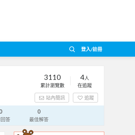
登入/註冊
3110
4
人
累計瀏覽數
在追蹤
站內簡訊
追蹤
0
0
請回答
最佳解答