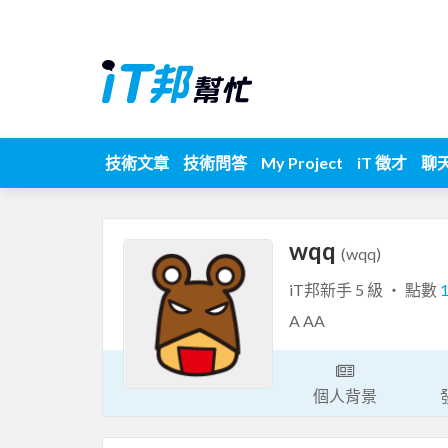
技術文章
技術問答
My Project
iT 徵才
聊
wqq
(wqq)
iT邦新手 5 級 ‧ 點數
A AA
個人背景