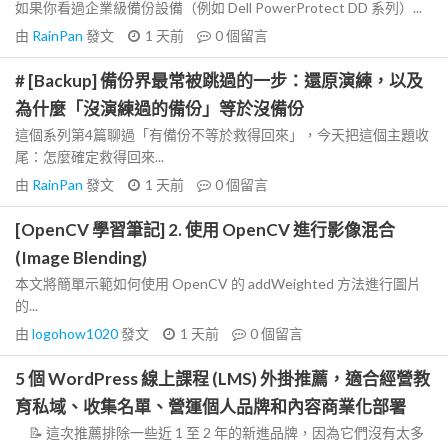
如果你看過企業級備份設備（例如 Dell PowerProtect DD 系列）...
由
RainPan
發文
1 天前
0
個留言
# [Backup] 備份界最常被跳過的一步：還原演練，以及
為什麼「沒演練過的備份」等於沒備份
這個系列第4篇聊過「有備份不等於救得回來」，今天把這個主題收
尾：怎麼確定救得回來...
由
RainPan
發文
1 天前
0
個留言
[OpenCV 學習筆記] 2. 使用 OpenCV 進行影像混合
(Image Blending)
本文將簡單示範如何使用 OpenCV 的 addWeighted 方法進行圖片
的...
由
logohow1020
發文
1 天前
0
個留言
5 個 WordPress 線上課程 (LMS) 外掛推薦，適合經營教
育私域、收集名單、營運個人品牌和內容商業化部署
📝 這次推薦排除一些近 1 至 2 年的新進品牌，因為它們沒有太多