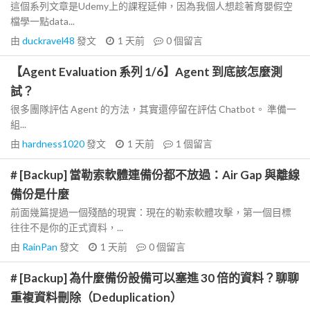
這個系列文章是Udemy上的課程延伸，因為我個人想趁著育嬰假空
檔學一點data...
由
duckravel48
發文
1 天前
0
個留言
【Agent Evaluation 系列 1/6】Agent 到底該怎麼測
試？
很多團隊評估 Agent 的方法，其實還停留在評估 Chatbot。 準備一
組...
由
hardness1020
發文
1 天前
1
個留言
# [Backup] 當勒索軟體連備份都不放過：Air Gap 與離線
備份是什麼
前面幾篇提過一個殘酷的現實：現在的勒索軟體攻擊，第一個目標
往往不是你的正式資料，...
由
RainPan
發文
1 天前
0
個留言
# [Backup] 為什麼備份設備可以塞進 30 倍的資料？聊聊
重複資料刪除（Deduplication）