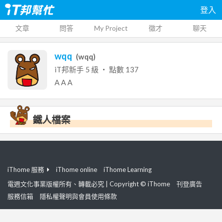
登入
文章
問答
My Project
徵才
聊天
wqq
(
wqq
)
iT邦新手
5
級 ‧ 點數
137
A
A
A
鐵人檔案
iThome 服務
iThome online
iThome Learning
電週文化事業版權所有、轉載必究 | Copyright © iThome
刊登廣告
服務信箱
隱私權聲明與會員使用條款