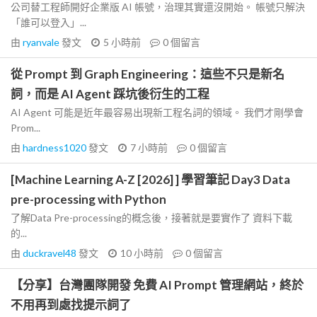
公司替工程師開好企業版 AI 帳號，治理其實還沒開始。 帳號只解決
「誰可以登入」...
由
ryanvale
發文
5 小時前
0
個留言
從 Prompt 到 Graph Engineering：這些不只是新名
詞，而是 AI Agent 踩坑後衍生的工程
AI Agent 可能是近年最容易出現新工程名詞的領域。 我們才剛學會
Prom...
由
hardness1020
發文
7 小時前
0
個留言
[Machine Learning A-Z [2026] ] 學習筆記 Day3 Data
pre-processing with Python
了解Data Pre-processing的概念後，接著就是要實作了 資料下載
的...
由
duckravel48
發文
10 小時前
0
個留言
【分享】台灣團隊開發 免費 AI Prompt 管理網站，終於
不用再到處找提示詞了