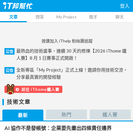
登入
文章
問答
My Project
徵才
聊天
按讚加入 iThelp 粉絲團追蹤
最熱血的技術盛事，連續 30 天的修煉【2026 iThome 鐵
公告
人賽】8 月 1 日賽事正式開啟！
全新專區「My Project」正式上線！邀請你用技術交流，
公告
分享最真實的開發經驗
前往 iThome鐵人賽
技術文章
熱門
鐵人賽
最新
AI 協作不是發帳號：企業要先畫出四條責任邊界