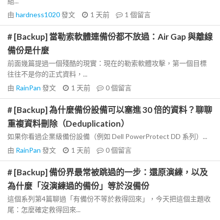
組...
由
hardness1020
發文
1 天前
1
個留言
# [Backup] 當勒索軟體連備份都不放過：Air Gap 與離線
備份是什麼
前面幾篇提過一個殘酷的現實：現在的勒索軟體攻擊，第一個目標
往往不是你的正式資料，...
由
RainPan
發文
1 天前
0
個留言
# [Backup] 為什麼備份設備可以塞進 30 倍的資料？聊聊
重複資料刪除（Deduplication）
如果你看過企業級備份設備（例如 Dell PowerProtect DD 系列）...
由
RainPan
發文
1 天前
0
個留言
# [Backup] 備份界最常被跳過的一步：還原演練，以及
為什麼「沒演練過的備份」等於沒備份
這個系列第4篇聊過「有備份不等於救得回來」，今天把這個主題收
尾：怎麼確定救得回來...