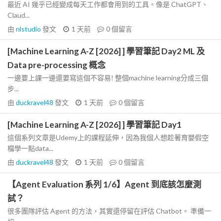
最近 AI 幾乎已經變成每天工作都會用到的工具。像是 ChatGPT、
Claud...
由
nlstudio
發文
1 天前
0
個留言
[Machine Learning A-Z [2026] ] 學習筆記 Day2 ML 及
Data pre-processing 概念
一邊要上課一邊還要寫這個不容易! 整個machine learning分成三個
步...
由
duckravel48
發文
1 天前
0
個留言
[Machine Learning A-Z [2026] ] 學習筆記 Day1
這個系列文章是Udemy上的課程延伸，因為我個人想趁著育嬰假空
檔學一點data...
由
duckravel48
發文
1 天前
0
個留言
【Agent Evaluation 系列 1/6】Agent 到底該怎麼測
試？
很多團隊評估 Agent 的方法，其實還停留在評估 Chatbot。 準備一