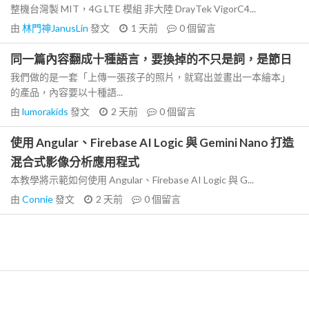
整機台灣製 MIT，4G LTE 模組 非大陸 DrayTek VigorC4...
由
林門神JanusLin
發文
1 天前
0
個留言
同一篇內容翻成十種語言，要換掉的不只是詞，是節日
我們做的是一套「上傳一張孩子的照片，就寫出並畫出一本繪本」
的產品，內容要以十種語...
由
lumorakids
發文
2 天前
0
個留言
使用 Angular、Firebase AI Logic 與 Gemini Nano 打造
混合式影像分析應用程式
本教學將示範如何使用 Angular、Firebase AI Logic 與 G...
由
Connie
發文
2 天前
0
個留言