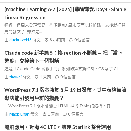
[Machine Learning A-Z [2026] ] 學習筆記 Day4 - Simple
Linear Regression
經過一個周末發現需要一些調整XD 周末反而比較忙碌，以後就打算
周間發文了~雖然是...
由
duckravel48
發文
8 小時前
0
個留言
Claude code 新手篇 5：換 section 不斷線 — 把「當下
進度」交接給下一個對話
這是「Claude Code 實戰手冊」系列的第五篇(G5)。G3 講了 CL...
由
timwei
發文
1 天前
0
個留言
WordPress 7.1 版本將於 8 月 19 日發布，其中表格無障
礙功能引發用戶群的擔憂？
WordPress 7.1 版本會變更 HTML 裡的 Table 的結構，其...
由
Mack Chan
發文
1 天前
0
個留言
船舶應用，近海 4G LTE，航運 Starlink 整合運用