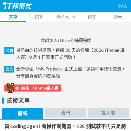
登入
文章
問答
My Project
徵才
聊天
按讚加入 iThelp 粉絲團追蹤
最熱血的技術盛事，連續 30 天的修煉【2026 iThome 鐵
公告
人賽】8 月 1 日賽事正式開啟！
全新專區「My Project」正式上線！邀請你用技術交流，
公告
分享最真實的開發經驗
前往 iThome鐵人賽
技術文章
熱門
鐵人賽
最新
當 coding agent 會操作瀏覽器，E2E 測試就不再只是測