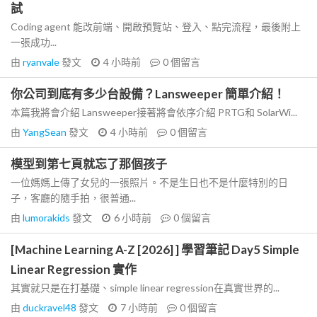
試
Coding agent 能改前端、開啟預覽站、登入、點完流程，最後附上
一張成功...
由
ryanvale
發文
4 小時前
0
個留言
你公司到底有多少台設備？Lansweeper 簡單介紹！
本篇我將會介紹 Lansweeper接著將會依序介紹 PRTG和 SolarWi...
由
YangSean
發文
4 小時前
0
個留言
模型到第七頁就忘了那個孩子
一位媽媽上傳了女兒的一張照片。不是生日也不是什麼特別的日
子，客廳的隨手拍，很普通...
由
lumorakids
發文
6 小時前
0
個留言
[Machine Learning A-Z [2026] ] 學習筆記 Day5 Simple
Linear Regression 實作
其實就只是在打基礎、simple linear regression在真實世界的...
由
duckravel48
發文
7 小時前
0
個留言