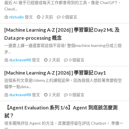
最近 AI 幾乎已經變成每天工作都會用到的工具。像是 ChatGPT、
Claud...
由
nlstudio
發文
2 天前
0
個留言
[Machine Learning A-Z [2026] ] 學習筆記 Day2 ML 及
Data pre-processing 概念
一邊要上課一邊還要寫這個不容易! 整個machine learning分成三個
步...
由
duckravel48
發文
2 天前
0
個留言
[Machine Learning A-Z [2026] ] 學習筆記 Day1
這個系列文章是Udemy上的課程延伸，因為我個人想趁著育嬰假空
檔學一點data...
由
duckravel48
發文
2 天前
0
個留言
【Agent Evaluation 系列 1/6】Agent 到底該怎麼測
試？
很多團隊評估 Agent 的方法，其實還停留在評估 Chatbot。 準備一