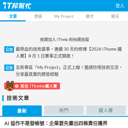
登入
文章
問答
My Project
徵才
聊天
按讚加入 iThelp 粉絲團追蹤
最熱血的技術盛事，連續 30 天的修煉【2026 iThome 鐵
公告
人賽】8 月 1 日賽事正式開啟！
全新專區「My Project」正式上線！邀請你用技術交流，
公告
分享最真實的開發經驗
前往 iThome鐵人賽
技術文章
熱門
鐵人賽
最新
AI 協作不是發帳號：企業要先畫出四條責任邊界