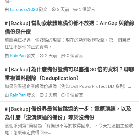
組...
由
hardness1020
發文
2 天前
1
個留言
# [Backup] 當勒索軟體連備份都不放過：Air Gap 與離線
備份是什麼
前面幾篇提過一個殘酷的現實：現在的勒索軟體攻擊，第一個目標
往往不是你的正式資料，...
由
RainPan
發文
2 天前
0
個留言
# [Backup] 為什麼備份設備可以塞進 30 倍的資料？聊聊
重複資料刪除（Deduplication）
如果你看過企業級備份設備（例如 Dell PowerProtect DD 系列）...
由
RainPan
發文
2 天前
0
個留言
# [Backup] 備份界最常被跳過的一步：還原演練，以及
為什麼「沒演練過的備份」等於沒備份
這個系列第4篇聊過「有備份不等於救得回來」，今天把這個主題收
尾：怎麼確定救得回來...