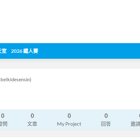
天室
2026 鐵人賽
(belkidesensin)
0
0
0
0
發問
文章
My Project
回答
邀