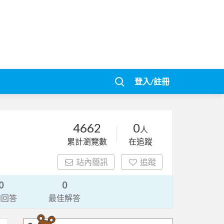
登入/註冊
4662
0
人
累計瀏覽數
在追蹤
站內簡訊
追蹤
0
0
請回答
最佳解答