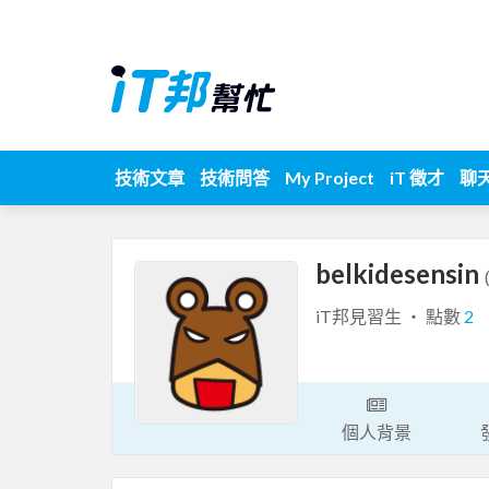
技術文章
技術問答
My Project
iT 徵才
聊
belkidesensin
iT邦見習生 ‧ 點數
2
個人背景