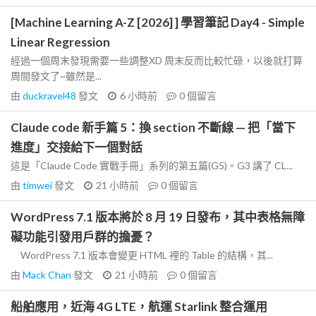
[Machine Learning A-Z [2026] ] 學習筆記 Day4 - Simple
Linear Regression
經過一個周末發現需要一些調整XD 周末反而比較忙碌，以後就打算
周間發文了~雖然是...
由
duckravel48
發文
6 小時前
0
個留言
Claude code 新手篇 5：換 section 不斷線 — 把「當下
進度」交接給下一個對話
這是「Claude Code 實戰手冊」系列的第五篇(G5)。G3 講了 CL...
由
timwei
發文
21 小時前
0
個留言
WordPress 7.1 版本將於 8 月 19 日發布，其中表格無障
礙功能引發用戶群的擔憂？
WordPress 7.1 版本會變更 HTML 裡的 Table 的結構，其...
由
Mack Chan
發文
21 小時前
0
個留言
船舶應用，近海 4G LTE，航運 Starlink 整合運用