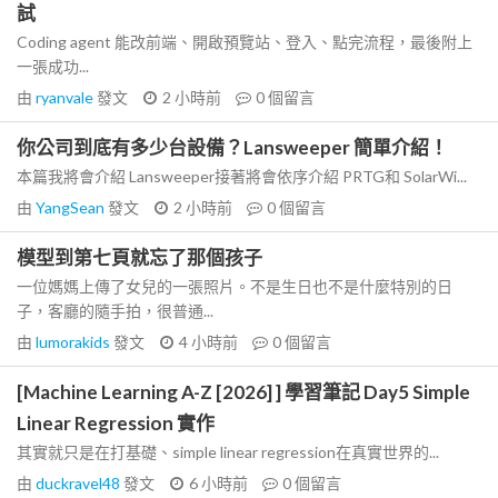
試
Coding agent 能改前端、開啟預覽站、登入、點完流程，最後附上
一張成功...
由
ryanvale
發文
2 小時前
0
個留言
你公司到底有多少台設備？Lansweeper 簡單介紹！
本篇我將會介紹 Lansweeper接著將會依序介紹 PRTG和 SolarWi...
由
YangSean
發文
2 小時前
0
個留言
模型到第七頁就忘了那個孩子
一位媽媽上傳了女兒的一張照片。不是生日也不是什麼特別的日
子，客廳的隨手拍，很普通...
由
lumorakids
發文
4 小時前
0
個留言
[Machine Learning A-Z [2026] ] 學習筆記 Day5 Simple
Linear Regression 實作
其實就只是在打基礎、simple linear regression在真實世界的...
由
duckravel48
發文
6 小時前
0
個留言