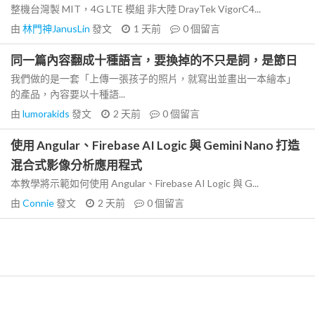
整機台灣製 MIT，4G LTE 模組 非大陸 DrayTek VigorC4...
由
林門神JanusLin
發文
1 天前
0
個留言
同一篇內容翻成十種語言，要換掉的不只是詞，是節日
我們做的是一套「上傳一張孩子的照片，就寫出並畫出一本繪本」
的產品，內容要以十種語...
由
lumorakids
發文
2 天前
0
個留言
使用 Angular、Firebase AI Logic 與 Gemini Nano 打造
混合式影像分析應用程式
本教學將示範如何使用 Angular、Firebase AI Logic 與 G...
由
Connie
發文
2 天前
0
個留言