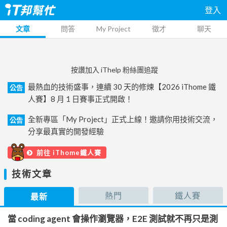
登入
文章
問答
My Project
徵才
聊天
按讚加入 iThelp 粉絲團追蹤
最熱血的技術盛事，連續 30 天的修煉【2026 iThome 鐵
公告
人賽】8 月 1 日賽事正式開啟！
全新專區「My Project」正式上線！邀請你用技術交流，
公告
分享最真實的開發經驗
前往 iThome鐵人賽
技術文章
熱門
鐵人賽
最新
當 coding agent 會操作瀏覽器，E2E 測試就不再只是測