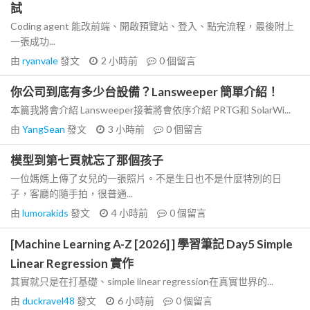
試
Coding agent 能改前端、開啟預覽站、登入、點完流程，最後附上
一張成功...
由
ryanvale
發文
2 小時前
0
個留言
你公司到底有多少台設備？Lansweeper 簡單介紹！
本篇我將會介紹 Lansweeper接著將會依序介紹 PRTG和 SolarWi...
由
YangSean
發文
3 小時前
0
個留言
模型到第七頁就忘了那個孩子
一位媽媽上傳了女兒的一張照片。不是生日也不是什麼特別的日
子，客廳的隨手拍，很普通...
由
lumorakids
發文
4 小時前
0
個留言
[Machine Learning A-Z [2026] ] 學習筆記 Day5 Simple
Linear Regression 實作
其實就只是在打基礎、simple linear regression在真實世界的...
由
duckravel48
發文
6 小時前
0
個留言