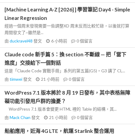
[Machine Learning A-Z [2026] ] 學習筆記 Day4 - Simple
Linear Regression
經過一個周末發現需要一些調整XD 周末反而比較忙碌，以後就打算
周間發文了~雖然是...
由
duckravel48
發文
6 小時前
0
個留言
Claude code 新手篇 5：換 section 不斷線 — 把「當下
進度」交接給下一個對話
這是「Claude Code 實戰手冊」系列的第五篇(G5)。G3 講了 CL...
由
timwei
發文
21 小時前
0
個留言
WordPress 7.1 版本將於 8 月 19 日發布，其中表格無障
礙功能引發用戶群的擔憂？
WordPress 7.1 版本會變更 HTML 裡的 Table 的結構，其...
由
Mack Chan
發文
21 小時前
0
個留言
船舶應用，近海 4G LTE，航運 Starlink 整合運用