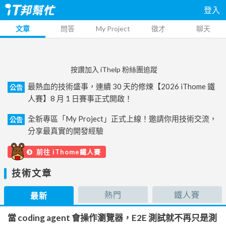
登入
文章
問答
My Project
徵才
聊天
按讚加入 iThelp 粉絲團追蹤
最熱血的技術盛事，連續 30 天的修煉【2026 iThome 鐵
公告
人賽】8 月 1 日賽事正式開啟！
全新專區「My Project」正式上線！邀請你用技術交流，
公告
分享最真實的開發經驗
前往 iThome鐵人賽
技術文章
熱門
鐵人賽
最新
當 coding agent 會操作瀏覽器，E2E 測試就不再只是測