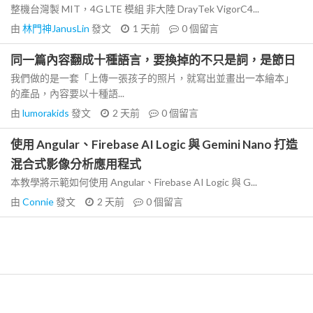
整機台灣製 MIT，4G LTE 模組 非大陸 DrayTek VigorC4...
由
林門神JanusLin
發文
1 天前
0
個留言
同一篇內容翻成十種語言，要換掉的不只是詞，是節日
我們做的是一套「上傳一張孩子的照片，就寫出並畫出一本繪本」
的產品，內容要以十種語...
由
lumorakids
發文
2 天前
0
個留言
使用 Angular、Firebase AI Logic 與 Gemini Nano 打造
混合式影像分析應用程式
本教學將示範如何使用 Angular、Firebase AI Logic 與 G...
由
Connie
發文
2 天前
0
個留言