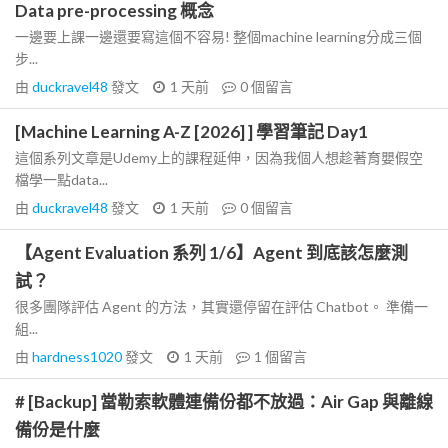
Data pre-processing 概念
一邊要上課一邊還要寫這個不容易! 整個machine learning分成三個
步...
由
duckravel48
發文
1 天前
0
個留言
[Machine Learning A-Z [2026] ] 學習筆記 Day1
這個系列文章是Udemy上的課程延伸，因為我個人想趁著育嬰假空
檔學一點data...
由
duckravel48
發文
1 天前
0
個留言
【Agent Evaluation 系列 1/6】Agent 到底該怎麼測
試？
很多團隊評估 Agent 的方法，其實還停留在評估 Chatbot。 準備一
組...
由
hardness1020
發文
1 天前
1
個留言
# [Backup] 當勒索軟體連備份都不放過：Air Gap 與離線
備份是什麼