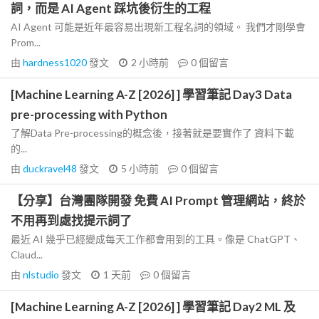
詞，而是 AI Agent 踩坑後衍生的工程
AI Agent 可能是近年最容易出現新工程名詞的領域。 我們才剛學會
Prom...
由
hardness1020
發文
2 小時前
0
個留言
[Machine Learning A-Z [2026] ] 學習筆記 Day3 Data
pre-processing with Python
了解Data Pre-processing的概念後，接著就是要實作了 資料下載
的...
由
duckravel48
發文
5 小時前
0
個留言
【分享】台灣團隊開發 免費 AI Prompt 管理網站，終於
不用再到處找提示詞了
最近 AI 幾乎已經變成每天工作都會用到的工具。像是 ChatGPT、
Claud...
由
nlstudio
發文
1 天前
0
個留言
[Machine Learning A-Z [2026] ] 學習筆記 Day2 ML 及