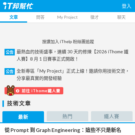
登入
文章
問答
My Project
徵才
聊天
按讚加入 iThelp 粉絲團追蹤
最熱血的技術盛事，連續 30 天的修煉【2026 iThome 鐵
公告
人賽】8 月 1 日賽事正式開啟！
全新專區「My Project」正式上線！邀請你用技術交流，
公告
分享最真實的開發經驗
前往 iThome鐵人賽
技術文章
熱門
鐵人賽
最新
從 Prompt 到 Graph Engineering：這些不只是新名