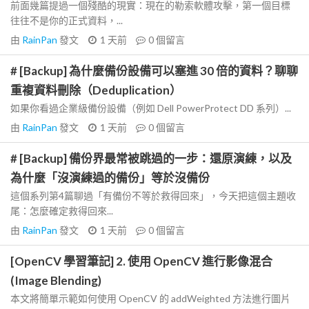
前面幾篇提過一個殘酷的現實：現在的勒索軟體攻擊，第一個目標
往往不是你的正式資料，...
由
RainPan
發文
1 天前
0
個留言
# [Backup] 為什麼備份設備可以塞進 30 倍的資料？聊聊
重複資料刪除（Deduplication）
如果你看過企業級備份設備（例如 Dell PowerProtect DD 系列）...
由
RainPan
發文
1 天前
0
個留言
# [Backup] 備份界最常被跳過的一步：還原演練，以及
為什麼「沒演練過的備份」等於沒備份
這個系列第4篇聊過「有備份不等於救得回來」，今天把這個主題收
尾：怎麼確定救得回來...
由
RainPan
發文
1 天前
0
個留言
[OpenCV 學習筆記] 2. 使用 OpenCV 進行影像混合
(Image Blending)
本文將簡單示範如何使用 OpenCV 的 addWeighted 方法進行圖片