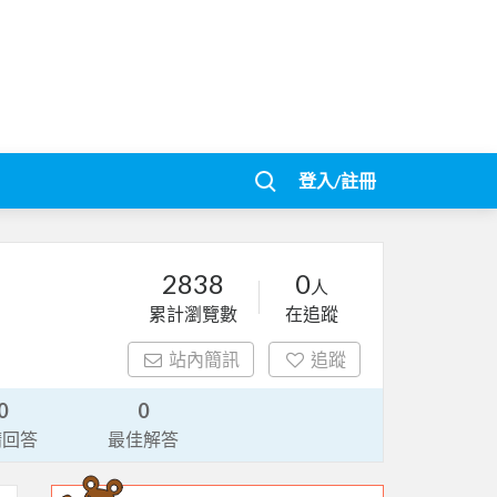
登入/註冊
2838
0
人
累計瀏覽數
在追蹤
站內簡訊
追蹤
0
0
請回答
最佳解答