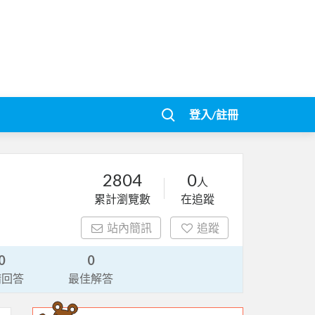
登入/註冊
2804
0
人
累計瀏覽數
在追蹤
站內簡訊
追蹤
0
0
請回答
最佳解答