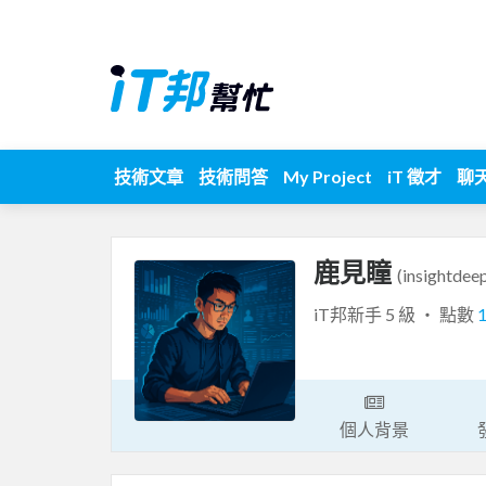
技術文章
技術問答
My Project
iT 徵才
聊
鹿見瞳
(insightdee
iT邦新手 5 級 ‧ 點數
個人背景