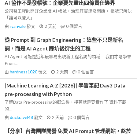
AI 協作不是發帳號：企業要先畫出四條責任邊界
公司替工程師開好企業版 AI 帳號，治理其實還沒開始。 帳號只解決
「誰可以登入」...
由
ryanvale
發文
2 天前
0
個留言
從 Prompt 到 Graph Engineering：這些不只是新名
詞，而是 AI Agent 踩坑後衍生的工程
AI Agent 可能是近年最容易出現新工程名詞的領域。 我們才剛學會
Prom...
由
hardness1020
發文
2 天前
0
個留言
[Machine Learning A-Z [2026] ] 學習筆記 Day3 Data
pre-processing with Python
了解Data Pre-processing的概念後，接著就是要實作了 資料下載
的...
由
duckravel48
發文
2 天前
0
個留言
【分享】台灣團隊開發 免費 AI Prompt 管理網站，終於