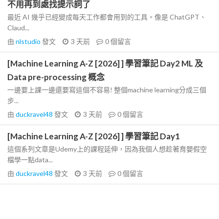
不用再到處找提示詞了
最近 AI 幾乎已經變成每天工作都會用到的工具。像是 ChatGPT、
Claud...
由
nlstudio
發文
3 天前
0
個留言
[Machine Learning A-Z [2026] ] 學習筆記 Day2 ML 及
Data pre-processing 概念
一邊要上課一邊還要寫這個不容易! 整個machine learning分成三個
步...
由
duckravel48
發文
3 天前
0
個留言
[Machine Learning A-Z [2026] ] 學習筆記 Day1
這個系列文章是Udemy上的課程延伸，因為我個人想趁著育嬰假空
檔學一點data...
由
duckravel48
發文
3 天前
0
個留言