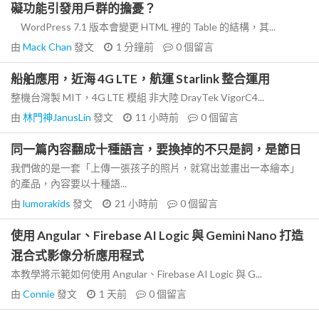
礙功能引發用戶群的擔憂？
WordPress 7.1 版本會變更 HTML 裡的 Table 的結構，其...
由
Mack Chan
發文
1 分鐘前
0
個留言
船舶應用，近海 4G LTE，航運 Starlink 整合運用
整機台灣製 MIT，4G LTE 模組 非大陸 DrayTek VigorC4...
由
林門神JanusLin
發文
11 小時前
0
個留言
同一篇內容翻成十種語言，要換掉的不只是詞，是節日
我們做的是一套「上傳一張孩子的照片，就寫出並畫出一本繪本」
的產品，內容要以十種語...
由
lumorakids
發文
21 小時前
0
個留言
使用 Angular、Firebase AI Logic 與 Gemini Nano 打造
混合式影像分析應用程式
本教學將示範如何使用 Angular、Firebase AI Logic 與 G...
由
Connie
發文
1 天前
0
個留言