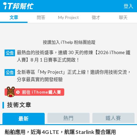
登入
文章
問答
My Project
徵才
聊天
按讚加入 iThelp 粉絲團追蹤
最熱血的技術盛事，連續 30 天的修煉【2026 iThome 鐵
公告
人賽】8 月 1 日賽事正式開啟！
全新專區「My Project」正式上線！邀請你用技術交流，
公告
分享最真實的開發經驗
前往 iThome鐵人賽
技術文章
熱門
鐵人賽
最新
船舶應用，近海 4G LTE，航運 Starlink 整合運用