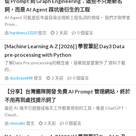
從 Prompt 到 Graph Engineering：這些不只是新名
詞，而是 AI Agent 踩坑後衍生的工程
AI Agent 可能是近年最容易出現新工程名詞的領域。 我們才剛學會
Prom...
由
hardness1020
發文
2 天前
0
個留言
[Machine Learning A-Z [2026] ] 學習筆記 Day3 Data
pre-processing with Python
了解Data Pre-processing的概念後，接著就是要實作了 資料下載
的...
由
duckravel48
發文
2 天前
0
個留言
【分享】台灣團隊開發 免費 AI Prompt 管理網站，終於
不用再到處找提示詞了
最近 AI 幾乎已經變成每天工作都會用到的工具。像是 ChatGPT、
Claud...
由
nlstudio
發文
3 天前
0
個留言