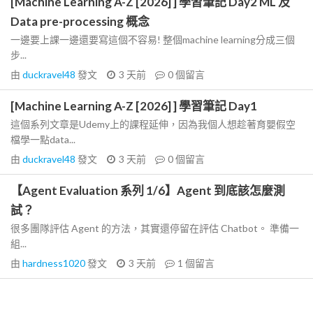
[Machine Learning A-Z [2026] ] 學習筆記 Day2 ML 及
Data pre-processing 概念
一邊要上課一邊還要寫這個不容易! 整個machine learning分成三個
步...
由
duckravel48
發文
3 天前
0
個留言
[Machine Learning A-Z [2026] ] 學習筆記 Day1
這個系列文章是Udemy上的課程延伸，因為我個人想趁著育嬰假空
檔學一點data...
由
duckravel48
發文
3 天前
0
個留言
【Agent Evaluation 系列 1/6】Agent 到底該怎麼測
試？
很多團隊評估 Agent 的方法，其實還停留在評估 Chatbot。 準備一
組...
由
hardness1020
發文
3 天前
1
個留言