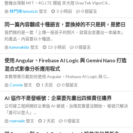
整機台灣製 MIT，4G LTE 模組 非大陸 DrayTek VigorC4...
由
林門神JanusLin
發文
3 小時前
0
個留言
同一篇內容翻成十種語言，要換掉的不只是詞，是節日
我們做的是一套「上傳一張孩子的照片，就寫出並畫出一本繪本」
的產品，內容要以十種語...
由
lumorakids
發文
13 小時前
0
個留言
使用 Angular、Firebase AI Logic 與 Gemini Nano 打造
混合式影像分析應用程式
本教學將示範如何使用 Angular、Firebase AI Logic 與 G...
由
Connie
發文
1 天前
0
個留言
AI 協作不是發帳號：企業要先畫出四條責任邊界
公司替工程師開好企業版 AI 帳號，治理其實還沒開始。 帳號只解決
「誰可以登入」...
由
ryanvale
發文
2 天前
0
個留言