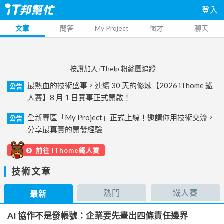
登入
文章
問答
My Project
徵才
聊天
按讚加入 iThelp 粉絲團追蹤
最熱血的技術盛事，連續 30 天的修煉【2026 iThome 鐵
公告
人賽】8 月 1 日賽事正式開啟！
全新專區「My Project」正式上線！邀請你用技術交流，
公告
分享最真實的開發經驗
前往 iThome鐵人賽
技術文章
熱門
鐵人賽
最新
AI 協作不是發帳號：企業要先畫出四條責任邊界