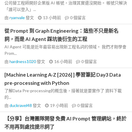
公司替工程師開好企業版 AI 帳號，治理其實還沒開始。 帳號只解決
「誰可以登入」...
由
ryanvale
發文
13 小時前
0
個留言
從 Prompt 到 Graph Engineering：這些不只是新名
詞，而是 AI Agent 踩坑後衍生的工程
AI Agent 可能是近年最容易出現新工程名詞的領域。 我們才剛學會
Prom...
由
hardness1020
發文
16 小時前
0
個留言
[Machine Learning A-Z [2026] ] 學習筆記 Day3 Data
pre-processing with Python
了解Data Pre-processing的概念後，接著就是要實作了 資料下載
的...
由
duckravel48
發文
19 小時前
0
個留言
【分享】台灣團隊開發 免費 AI Prompt 管理網站，終於
不用再到處找提示詞了