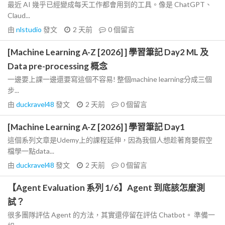
最近 AI 幾乎已經變成每天工作都會用到的工具。像是 ChatGPT、
Claud...
由
nlstudio
發文
2 天前
0
個留言
[Machine Learning A-Z [2026] ] 學習筆記 Day2 ML 及
Data pre-processing 概念
一邊要上課一邊還要寫這個不容易! 整個machine learning分成三個
步...
由
duckravel48
發文
2 天前
0
個留言
[Machine Learning A-Z [2026] ] 學習筆記 Day1
這個系列文章是Udemy上的課程延伸，因為我個人想趁著育嬰假空
檔學一點data...
由
duckravel48
發文
2 天前
0
個留言
【Agent Evaluation 系列 1/6】Agent 到底該怎麼測
試？
很多團隊評估 Agent 的方法，其實還停留在評估 Chatbot。 準備一