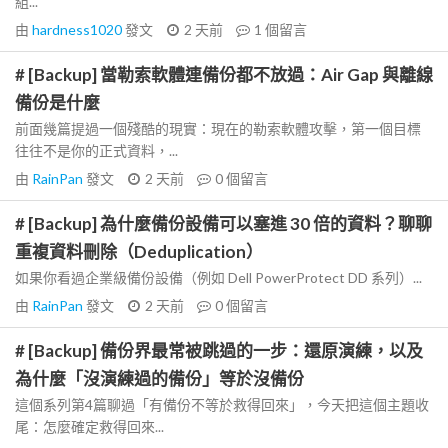
組...
由
hardness1020
發文
2 天前
1
個留言
# [Backup] 當勒索軟體連備份都不放過：Air Gap 與離線
備份是什麼
前面幾篇提過一個殘酷的現實：現在的勒索軟體攻擊，第一個目標
往往不是你的正式資料，...
由
RainPan
發文
2 天前
0
個留言
# [Backup] 為什麼備份設備可以塞進 30 倍的資料？聊聊
重複資料刪除（Deduplication）
如果你看過企業級備份設備（例如 Dell PowerProtect DD 系列）...
由
RainPan
發文
2 天前
0
個留言
# [Backup] 備份界最常被跳過的一步：還原演練，以及
為什麼「沒演練過的備份」等於沒備份
這個系列第4篇聊過「有備份不等於救得回來」，今天把這個主題收
尾：怎麼確定救得回來...