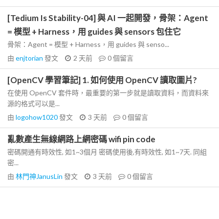
[Tedium Is Stability-04] 與 AI 一起開發，骨架：Agent
= 模型 + Harness，用 guides 與 sensors 包住它
骨架：Agent = 模型 + Harness，用 guides 與 senso...
由
enjtorian
發文
2 天前
0
個留言
[OpenCV 學習筆記] 1. 如何使用 OpenCV 讀取圖片?
在使用 OpenCV 套件時，最重要的第一步就是讀取資料，而資料來
源的格式可以是...
由
logohow1020
發文
3 天前
0
個留言
亂數產生無線網路上網密碼 wifi pin code
密碼開通有時效性, 如1~3個月 密碼使用後,有時效性, 如1~7天. 同組
密...
由
林門神JanusLin
發文
3 天前
0
個留言