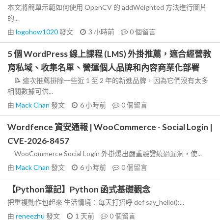
本文將簡單示範如何使用 OpenCV 的 addWeighted 方法進行圖片
的...
由
logohow1020
發文
3 小時前
0
個留言
5 個 WordPress 線上課程 (LMS) 外掛推薦，適合經營教
育私域、收集名單、營運個人品牌和內容商業化部署
📝 這次推薦排除一些近 1 至 2 年的新進品牌，因為它們沒有太多
相關數據可供...
由
Mack Chan
發文
6 小時前
0
個留言
Wordfence 資安通報 | WooCommerce - Social Login |
CVE-2026-8457
WooCommerce Social Login 外掛爆出嚴重驗證繞過漏洞，使...
由
Mack Chan
發文
6 小時前
0
個留言
【Python筆記】Python 函式基礎觀念
把重複動作包起來 生活情境：每天打招呼 def say_hello():...
由
reneezhu
發文
1 天前
0
個留言