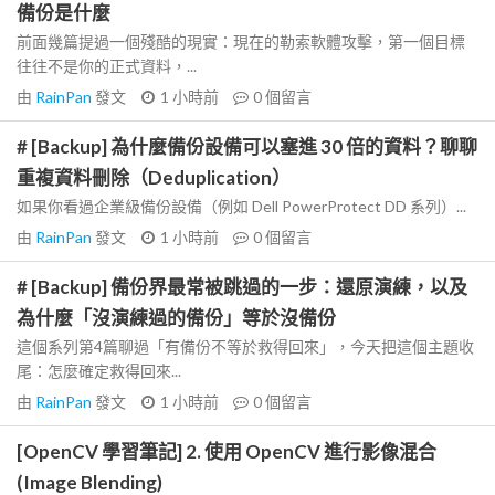
備份是什麼
前面幾篇提過一個殘酷的現實：現在的勒索軟體攻擊，第一個目標
往往不是你的正式資料，...
由
RainPan
發文
1 小時前
0
個留言
# [Backup] 為什麼備份設備可以塞進 30 倍的資料？聊聊
重複資料刪除（Deduplication）
如果你看過企業級備份設備（例如 Dell PowerProtect DD 系列）...
由
RainPan
發文
1 小時前
0
個留言
# [Backup] 備份界最常被跳過的一步：還原演練，以及
為什麼「沒演練過的備份」等於沒備份
這個系列第4篇聊過「有備份不等於救得回來」，今天把這個主題收
尾：怎麼確定救得回來...
由
RainPan
發文
1 小時前
0
個留言
[OpenCV 學習筆記] 2. 使用 OpenCV 進行影像混合
(Image Blending)