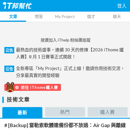
登入
文章
問答
My Project
徵才
聊天
按讚加入 iThelp 粉絲團追蹤
最熱血的技術盛事，連續 30 天的修煉【2026 iThome 鐵
公告
人賽】8 月 1 日賽事正式開啟！
全新專區「My Project」正式上線！邀請你用技術交流，
公告
分享最真實的開發經驗
前往 iThome鐵人賽
技術文章
熱門
鐵人賽
最新
# [Backup] 當勒索軟體連備份都不放過：Air Gap 與離線