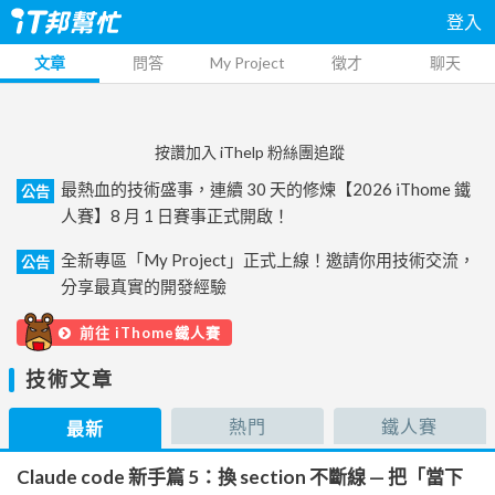
登入
文章
問答
My Project
徵才
聊天
按讚加入 iThelp 粉絲團追蹤
最熱血的技術盛事，連續 30 天的修煉【2026 iThome 鐵
公告
人賽】8 月 1 日賽事正式開啟！
全新專區「My Project」正式上線！邀請你用技術交流，
公告
分享最真實的開發經驗
前往 iThome鐵人賽
技術文章
熱門
鐵人賽
最新
Claude code 新手篇 5：換 section 不斷線 — 把「當下