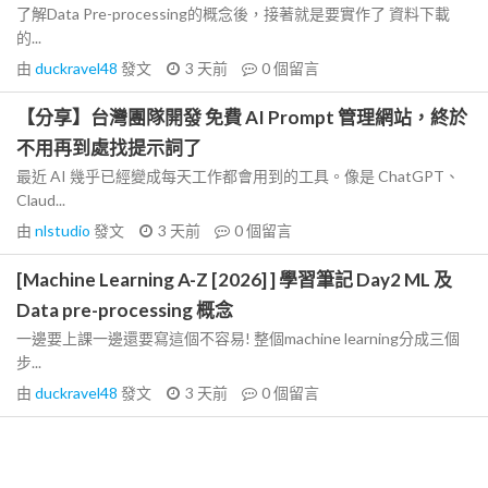
了解Data Pre-processing的概念後，接著就是要實作了 資料下載
的...
由
duckravel48
發文
3 天前
0
個留言
【分享】台灣團隊開發 免費 AI Prompt 管理網站，終於
不用再到處找提示詞了
最近 AI 幾乎已經變成每天工作都會用到的工具。像是 ChatGPT、
Claud...
由
nlstudio
發文
3 天前
0
個留言
[Machine Learning A-Z [2026] ] 學習筆記 Day2 ML 及
Data pre-processing 概念
一邊要上課一邊還要寫這個不容易! 整個machine learning分成三個
步...
由
duckravel48
發文
3 天前
0
個留言