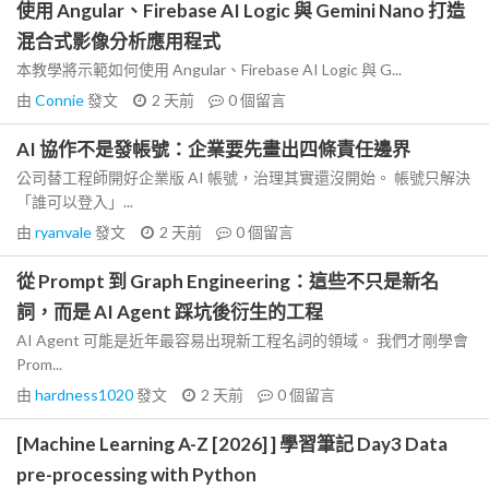
使用 Angular、Firebase AI Logic 與 Gemini Nano 打造
混合式影像分析應用程式
本教學將示範如何使用 Angular、Firebase AI Logic 與 G...
由
Connie
發文
2 天前
0
個留言
AI 協作不是發帳號：企業要先畫出四條責任邊界
公司替工程師開好企業版 AI 帳號，治理其實還沒開始。 帳號只解決
「誰可以登入」...
由
ryanvale
發文
2 天前
0
個留言
從 Prompt 到 Graph Engineering：這些不只是新名
詞，而是 AI Agent 踩坑後衍生的工程
AI Agent 可能是近年最容易出現新工程名詞的領域。 我們才剛學會
Prom...
由
hardness1020
發文
2 天前
0
個留言
[Machine Learning A-Z [2026] ] 學習筆記 Day3 Data
pre-processing with Python