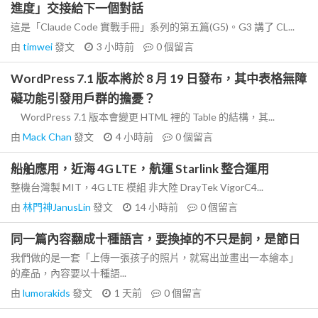
進度」交接給下一個對話
這是「Claude Code 實戰手冊」系列的第五篇(G5)。G3 講了 CL...
由
timwei
發文
3 小時前
0
個留言
WordPress 7.1 版本將於 8 月 19 日發布，其中表格無障
礙功能引發用戶群的擔憂？
WordPress 7.1 版本會變更 HTML 裡的 Table 的結構，其...
由
Mack Chan
發文
4 小時前
0
個留言
船舶應用，近海 4G LTE，航運 Starlink 整合運用
整機台灣製 MIT，4G LTE 模組 非大陸 DrayTek VigorC4...
由
林門神JanusLin
發文
14 小時前
0
個留言
同一篇內容翻成十種語言，要換掉的不只是詞，是節日
我們做的是一套「上傳一張孩子的照片，就寫出並畫出一本繪本」
的產品，內容要以十種語...
由
lumorakids
發文
1 天前
0
個留言