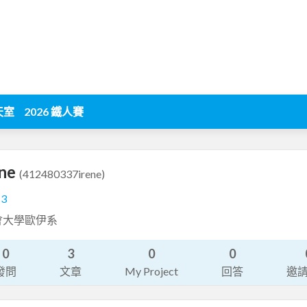
天室
2026 鐵人賽
ene
(412480337irene)
13
會大學歐伊系
0
3
0
0
發問
文章
My Project
回答
邀