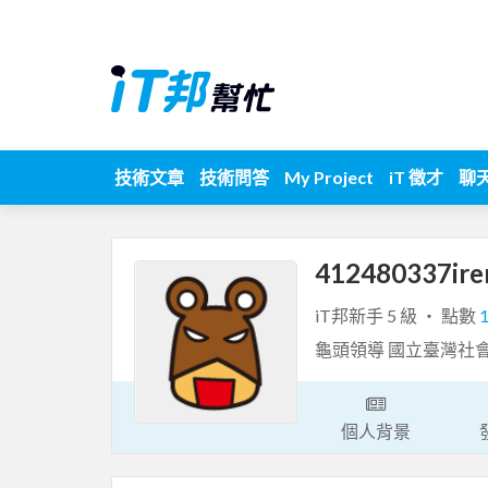
技術文章
技術問答
My Project
iT 徵才
聊
412480337ir
iT邦新手 5 級 ‧ 點數
龜頭領導 國立臺灣社
個人背景