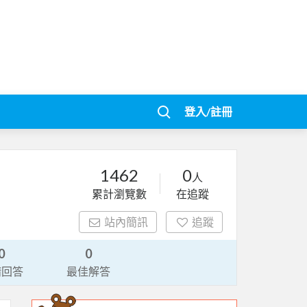
登入/註冊
1462
0
人
累計瀏覽數
在追蹤
站內簡訊
追蹤
0
0
請回答
最佳解答