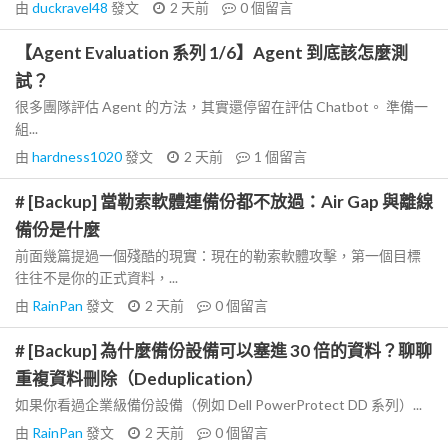
由
duckravel48
發文
2 天前
0
個留言
【Agent Evaluation 系列 1/6】Agent 到底該怎麼測
試？
很多團隊評估 Agent 的方法，其實還停留在評估 Chatbot。 準備一
組...
由
hardness1020
發文
2 天前
1
個留言
# [Backup] 當勒索軟體連備份都不放過：Air Gap 與離線
備份是什麼
前面幾篇提過一個殘酷的現實：現在的勒索軟體攻擊，第一個目標
往往不是你的正式資料，...
由
RainPan
發文
2 天前
0
個留言
# [Backup] 為什麼備份設備可以塞進 30 倍的資料？聊聊
重複資料刪除（Deduplication）
如果你看過企業級備份設備（例如 Dell PowerProtect DD 系列）...
由
RainPan
發文
2 天前
0
個留言