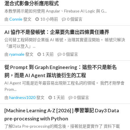
混合式影像分析應用程式
本教學將示範如何使用 Angular、Firebase AI Logic 與 G...
由
Connie
發文
10 小時前
0
個留言
AI 協作不是發帳號：企業要先畫出四條責任邊界
公司替工程師開好企業版 AI 帳號，治理其實還沒開始。 帳號只解決
「誰可以登入」...
由
ryanvale
發文
1 天前
0
個留言
從 Prompt 到 Graph Engineering：這些不只是新名
詞，而是 AI Agent 踩坑後衍生的工程
AI Agent 可能是近年最容易出現新工程名詞的領域。 我們才剛學會
Prom...
由
hardness1020
發文
1 天前
0
個留言
[Machine Learning A-Z [2026] ] 學習筆記 Day3 Data
pre-processing with Python
了解Data Pre-processing的概念後，接著就是要實作了 資料下載