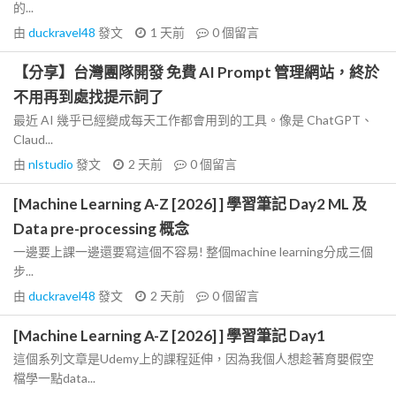
的...
由
duckravel48
發文
1 天前
0
個留言
【分享】台灣團隊開發 免費 AI Prompt 管理網站，終於
不用再到處找提示詞了
最近 AI 幾乎已經變成每天工作都會用到的工具。像是 ChatGPT、
Claud...
由
nlstudio
發文
2 天前
0
個留言
[Machine Learning A-Z [2026] ] 學習筆記 Day2 ML 及
Data pre-processing 概念
一邊要上課一邊還要寫這個不容易! 整個machine learning分成三個
步...
由
duckravel48
發文
2 天前
0
個留言
[Machine Learning A-Z [2026] ] 學習筆記 Day1
這個系列文章是Udemy上的課程延伸，因為我個人想趁著育嬰假空
檔學一點data...