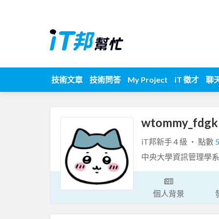
技術文章
技術問答
My Project
iT 徵才
聊
wtommy_fdg
iT邦新手 4 級 ‧ 點數
中央大學資訊管理學
個人背景