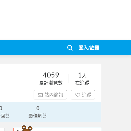
登入/註冊
4059
1
人
累計瀏覽數
在追蹤
站內簡訊
追蹤
0
0
請回答
最佳解答