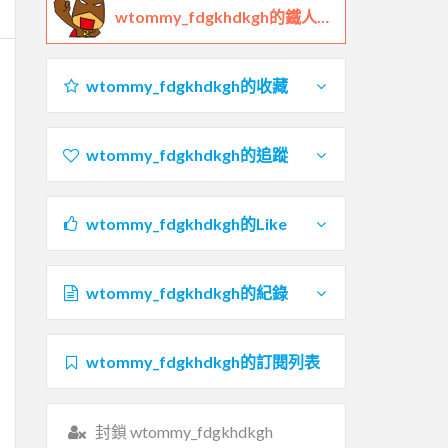
wtommy_fdgkhdkgh的鐵人檔案
wtommy_fdgkhdkgh的收藏
wtommy_fdgkhdkgh的追蹤
wtommy_fdgkhdkgh的Like
wtommy_fdgkhdkgh的紀錄
wtommy_fdgkhdkgh的訂閱列表
封鎖 wtommy_fdgkhdkgh