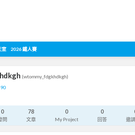
天室
2026 鐵人賽
khdkgh
(wtommy_fdgkhdkgh)
590
系
0
78
0
0
發問
文章
My Project
回答
邀