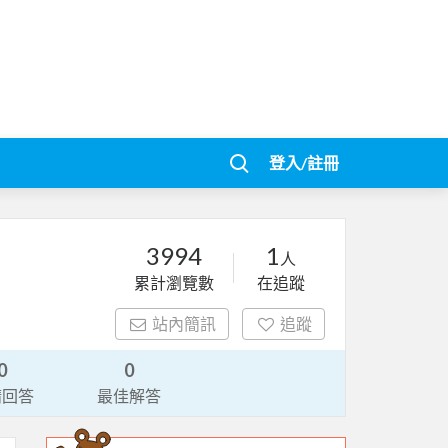
登入/註冊
3994
1
人
累計瀏覽數
在追蹤
站內簡訊
追蹤
0
0
請回答
最佳解答