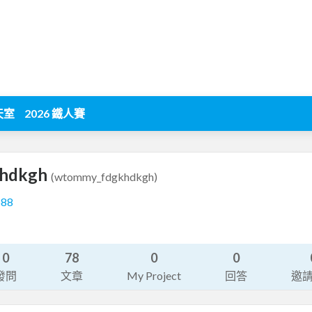
天室
2026 鐵人賽
khdkgh
(wtommy_fdgkhdkgh)
588
系
0
78
0
0
發問
文章
My Project
回答
邀