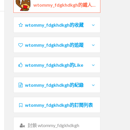
wtommy_fdgkhdkgh的鐵人檔案
wtommy_fdgkhdkgh的收藏
wtommy_fdgkhdkgh的追蹤
wtommy_fdgkhdkgh的Like
wtommy_fdgkhdkgh的紀錄
wtommy_fdgkhdkgh的訂閱列表
封鎖 wtommy_fdgkhdkgh