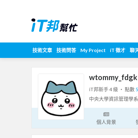
技術文章
技術問答
My Project
iT 徵才
聊
wtommy_fdg
iT邦新手 4 級 ‧ 點數
中央大學資訊管理學
個人背景