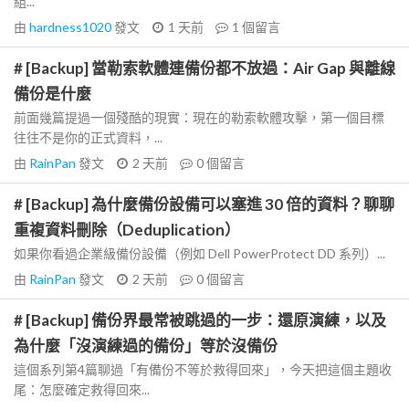
組...
由
hardness1020
發文
1 天前
1
個留言
# [Backup] 當勒索軟體連備份都不放過：Air Gap 與離線
備份是什麼
前面幾篇提過一個殘酷的現實：現在的勒索軟體攻擊，第一個目標
往往不是你的正式資料，...
由
RainPan
發文
2 天前
0
個留言
# [Backup] 為什麼備份設備可以塞進 30 倍的資料？聊聊
重複資料刪除（Deduplication）
如果你看過企業級備份設備（例如 Dell PowerProtect DD 系列）...
由
RainPan
發文
2 天前
0
個留言
# [Backup] 備份界最常被跳過的一步：還原演練，以及
為什麼「沒演練過的備份」等於沒備份
這個系列第4篇聊過「有備份不等於救得回來」，今天把這個主題收
尾：怎麼確定救得回來...