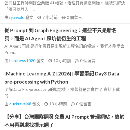
公司替工程師開好企業版 AI 帳號，治理其實還沒開始。 帳號只解決
「誰可以登入」...
由
ryanvale
發文
7 小時前
0
個留言
從 Prompt 到 Graph Engineering：這些不只是新名
詞，而是 AI Agent 踩坑後衍生的工程
AI Agent 可能是近年最容易出現新工程名詞的領域。 我們才剛學會
Prom...
由
hardness1020
發文
10 小時前
0
個留言
[Machine Learning A-Z [2026] ] 學習筆記 Day3 Data
pre-processing with Python
了解Data Pre-processing的概念後，接著就是要實作了 資料下載
的...
由
duckravel48
發文
13 小時前
0
個留言
【分享】台灣團隊開發 免費 AI Prompt 管理網站，終於
不用再到處找提示詞了