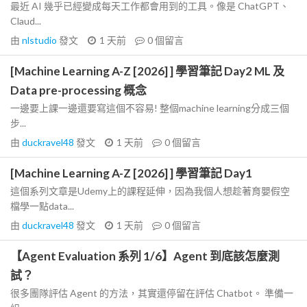
最近 AI 幾乎已經變成每天工作都會用到的工具。像是 ChatGPT、
Claud...
由
nlstudio
發文
1 天前
0
個留言
[Machine Learning A-Z [2026] ] 學習筆記 Day2 ML 及
Data pre-processing 概念
一邊要上課一邊還要寫這個不容易! 整個machine learning分成三個
步...
由
duckravel48
發文
1 天前
0
個留言
[Machine Learning A-Z [2026] ] 學習筆記 Day1
這個系列文章是Udemy上的課程延伸，因為我個人想趁著育嬰假空
檔學一點data...
由
duckravel48
發文
1 天前
0
個留言
【Agent Evaluation 系列 1/6】Agent 到底該怎麼測
試？
很多團隊評估 Agent 的方法，其實還停留在評估 Chatbot。 準備一