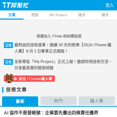
登入
文章
問答
My Project
徵才
聊天
按讚加入 iThelp 粉絲團追蹤
最熱血的技術盛事，連續 30 天的修煉【2026 iThome 鐵
公告
人賽】8 月 1 日賽事正式開啟！
全新專區「My Project」正式上線！邀請你用技術交流，
公告
分享最真實的開發經驗
前往 iThome鐵人賽
技術文章
熱門
鐵人賽
最新
AI 協作不是發帳號：企業要先畫出四條責任邊界