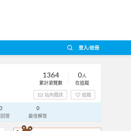
登入/註冊
1364
0
人
累計瀏覽數
在追蹤
站內簡訊
追蹤
0
0
請回答
最佳解答