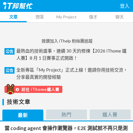
登入
文章
問答
My Project
徵才
聊天
按讚加入 iThelp 粉絲團追蹤
最熱血的技術盛事，連續 30 天的修煉【2026 iThome 鐵
公告
人賽】8 月 1 日賽事正式開啟！
全新專區「My Project」正式上線！邀請你用技術交流，
公告
分享最真實的開發經驗
前往 iThome鐵人賽
技術文章
熱門
鐵人賽
最新
當 coding agent 會操作瀏覽器，E2E 測試就不再只是測