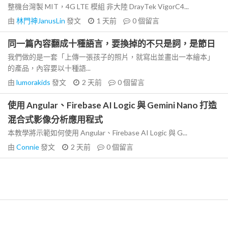
整機台灣製 MIT，4G LTE 模組 非大陸 DrayTek VigorC4...
由
林門神JanusLin
發文
1 天前
0
個留言
同一篇內容翻成十種語言，要換掉的不只是詞，是節日
我們做的是一套「上傳一張孩子的照片，就寫出並畫出一本繪本」
的產品，內容要以十種語...
由
lumorakids
發文
2 天前
0
個留言
使用 Angular、Firebase AI Logic 與 Gemini Nano 打造
混合式影像分析應用程式
本教學將示範如何使用 Angular、Firebase AI Logic 與 G...
由
Connie
發文
2 天前
0
個留言