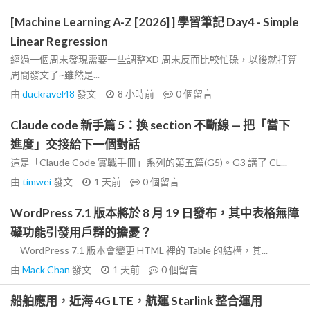
[Machine Learning A-Z [2026] ] 學習筆記 Day4 - Simple
Linear Regression
經過一個周末發現需要一些調整XD 周末反而比較忙碌，以後就打算
周間發文了~雖然是...
由
duckravel48
發文
8 小時前
0
個留言
Claude code 新手篇 5：換 section 不斷線 — 把「當下
進度」交接給下一個對話
這是「Claude Code 實戰手冊」系列的第五篇(G5)。G3 講了 CL...
由
timwei
發文
1 天前
0
個留言
WordPress 7.1 版本將於 8 月 19 日發布，其中表格無障
礙功能引發用戶群的擔憂？
WordPress 7.1 版本會變更 HTML 裡的 Table 的結構，其...
由
Mack Chan
發文
1 天前
0
個留言
船舶應用，近海 4G LTE，航運 Starlink 整合運用