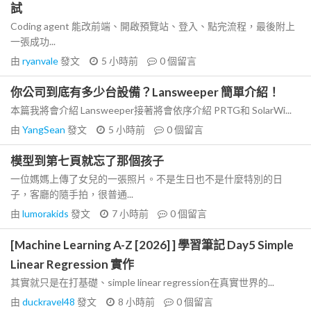
試
Coding agent 能改前端、開啟預覽站、登入、點完流程，最後附上
一張成功...
由
ryanvale
發文
5 小時前
0
個留言
你公司到底有多少台設備？Lansweeper 簡單介紹！
本篇我將會介紹 Lansweeper接著將會依序介紹 PRTG和 SolarWi...
由
YangSean
發文
5 小時前
0
個留言
模型到第七頁就忘了那個孩子
一位媽媽上傳了女兒的一張照片。不是生日也不是什麼特別的日
子，客廳的隨手拍，很普通...
由
lumorakids
發文
7 小時前
0
個留言
[Machine Learning A-Z [2026] ] 學習筆記 Day5 Simple
Linear Regression 實作
其實就只是在打基礎、simple linear regression在真實世界的...
由
duckravel48
發文
8 小時前
0
個留言