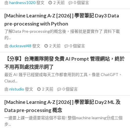
由
hardness1020
發文
2 天前
0
個留言
[Machine Learning A-Z [2026] ] 學習筆記 Day3 Data
pre-processing with Python
了解Data Pre-processing的概念後，接著就是要實作了 資料下載
的...
由
duckravel48
發文
2 天前
0
個留言
【分享】台灣團隊開發 免費 AI Prompt 管理網站，終於
不用再到處找提示詞了
最近 AI 幾乎已經變成每天工作都會用到的工具。像是 ChatGPT、
Claud...
由
nlstudio
發文
2 天前
0
個留言
[Machine Learning A-Z [2026] ] 學習筆記 Day2 ML 及
Data pre-processing 概念
一邊要上課一邊還要寫這個不容易! 整個machine learning分成三個
步...