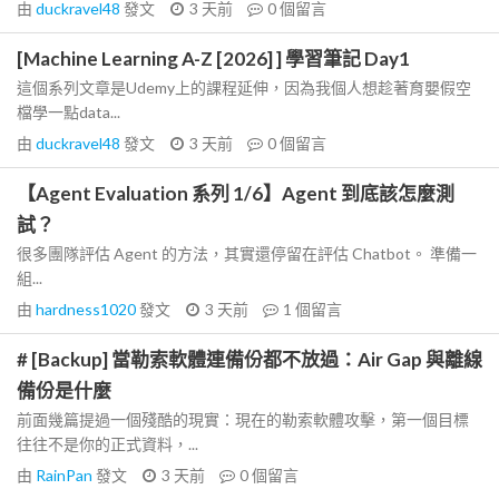
由
duckravel48
發文
3 天前
0
個留言
[Machine Learning A-Z [2026] ] 學習筆記 Day1
這個系列文章是Udemy上的課程延伸，因為我個人想趁著育嬰假空
檔學一點data...
由
duckravel48
發文
3 天前
0
個留言
【Agent Evaluation 系列 1/6】Agent 到底該怎麼測
試？
很多團隊評估 Agent 的方法，其實還停留在評估 Chatbot。 準備一
組...
由
hardness1020
發文
3 天前
1
個留言
# [Backup] 當勒索軟體連備份都不放過：Air Gap 與離線
備份是什麼
前面幾篇提過一個殘酷的現實：現在的勒索軟體攻擊，第一個目標
往往不是你的正式資料，...
由
RainPan
發文
3 天前
0
個留言