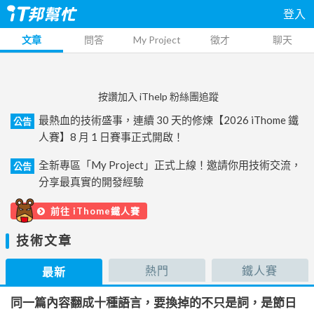
登入
文章
問答
My Project
徵才
聊天
按讚加入 iThelp 粉絲團追蹤
最熱血的技術盛事，連續 30 天的修煉【2026 iThome 鐵
公告
人賽】8 月 1 日賽事正式開啟！
全新專區「My Project」正式上線！邀請你用技術交流，
公告
分享最真實的開發經驗
前往 iThome鐵人賽
技術文章
熱門
鐵人賽
最新
同一篇內容翻成十種語言，要換掉的不只是詞，是節日