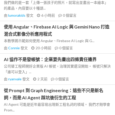
我們做的是一套「上傳一張孩子的照片，就寫出並畫出一本繪本」
的產品，內容要以十種語...
由
lumorakids
發文
6 小時前
0
個留言
使用 Angular、Firebase AI Logic 與 Gemini Nano 打造
混合式影像分析應用程式
本教學將示範如何使用 Angular、Firebase AI Logic 與 G...
由
Connie
發文
20 小時前
0
個留言
AI 協作不是發帳號：企業要先畫出四條責任邊界
公司替工程師開好企業版 AI 帳號，治理其實還沒開始。 帳號只解決
「誰可以登入」...
由
ryanvale
發文
2 天前
0
個留言
從 Prompt 到 Graph Engineering：這些不只是新名
詞，而是 AI Agent 踩坑後衍生的工程
AI Agent 可能是近年最容易出現新工程名詞的領域。 我們才剛學會
Prom...