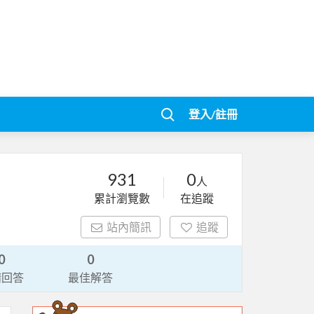
登入/註冊
931
0
人
累計瀏覽數
在追蹤
站內簡訊
追蹤
0
0
請回答
最佳解答