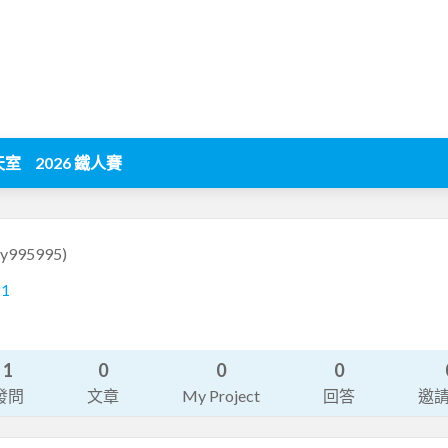
天室
2026 鐵人賽
yy995995)
21
1
0
0
0
發問
文章
My Project
回答
邀